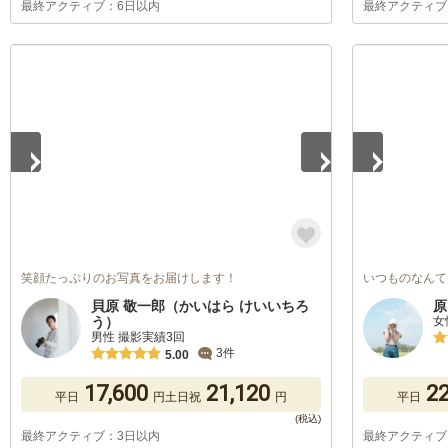
最終アクティブ：6日以内
最終アクティブ
1
/
5
1
/
5
笑顔たっぷりのお写真をお届けします！
いつものなんて
貝原 敬一郎（かいはら けいいちろ
原
う）
女
男性 撮影実績3回
3件
5.00
17,600
21,120
22
平日
円
土日祝
円
平日
最終アクティブ：3日以内
最終アクティブ