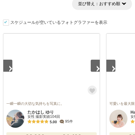
並び替え：
おすすめ順
スケジュールが空いているフォトグラファーを表示
1
/
5
1
/
5
一瞬一瞬の大切な気持ちを写真に。
可愛いを最大限
たかはし ゆり
H
女性 撮影実績104回
女
95件
5.00