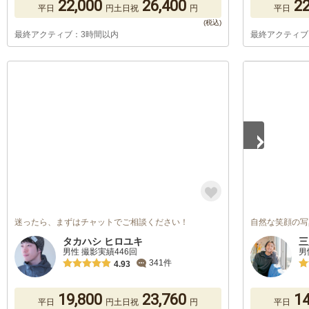
22,000
26,400
22
平日
円
土日祝
円
平日
最終アクティブ：3時間以内
最終アクティブ
1
/
5
迷ったら、まずはチャットでご相談ください！
自然な笑顔の写
タカハシ ヒロユキ
三
男性 撮影実績446回
男
341件
4.93
19,800
23,760
14
平日
円
土日祝
円
平日