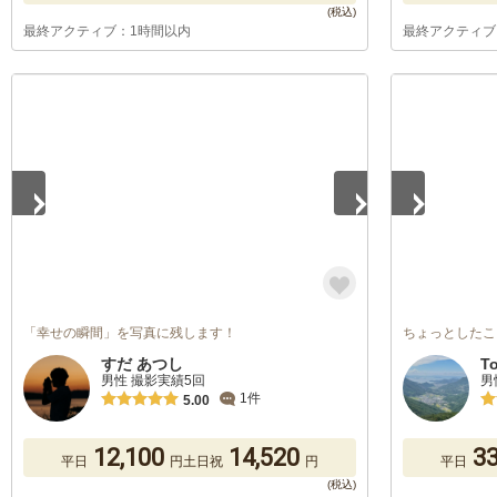
最終アクティブ：1時間以内
最終アクティブ
1
/
2
1
/
5
「幸せの瞬間」を写真に残します！
ちょっとしたこ
すだ あつし
T
男性 撮影実績5回
男
1件
5.00
12,100
14,520
33
平日
円
土日祝
円
平日