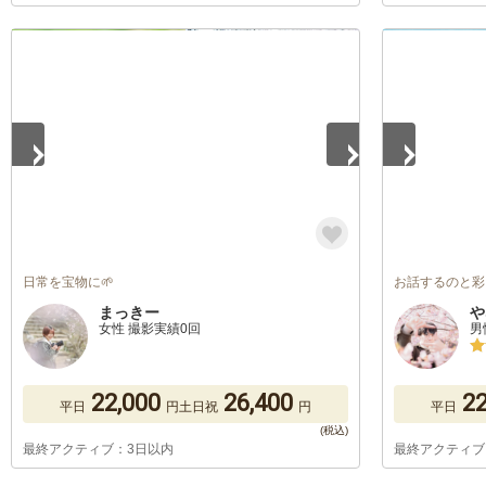
1
/
4
1
/
5
日常を宝物に🌱
お話するのと彩
まっきー
や
女性 撮影実績0回
男
22,000
26,400
22
平日
円
土日祝
円
平日
最終アクティブ：3日以内
最終アクティブ