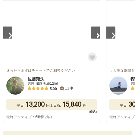
1
/
5
1
/
5
迷ったらまずはチャットでご相談ください
＼大事な瞬間を
佐藤翔汰
帽
男性 撮影実績12回
男
11件
5.00
13,200
15,840
30
平日
円
土日祝
円
平日
最終アクティブ：6時間以内
最終アクティブ