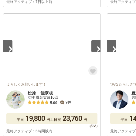
最終アクティブ：7日以上前
最終アクティブ
1
/
5
1
/
5
よろしくお願いします！
”あなたらしさ
松原 佳奈枝
豊
女性 撮影実績10回
男
9件
5.00
19,800
23,760
14
平日
円
土日祝
円
平日
最終アクティブ：6時間以内
最終アクティブ