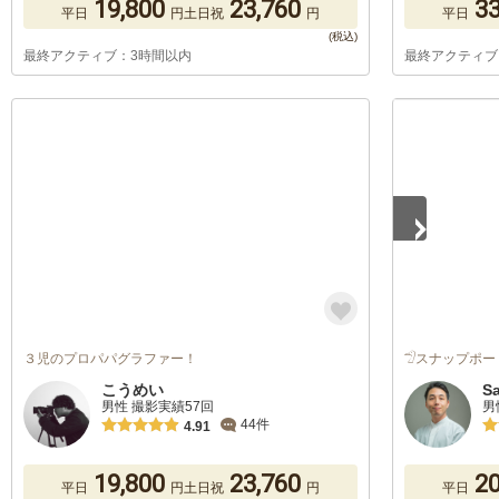
19,800
23,760
33
平日
円
土日祝
円
平日
最終アクティブ：3時間以内
最終アクティブ
1
/
5
３児のプロパパグラファー！
𓅿スナップポー
こうめい
S
男性 撮影実績57回
男
44件
4.91
19,800
23,760
20
平日
円
土日祝
円
平日