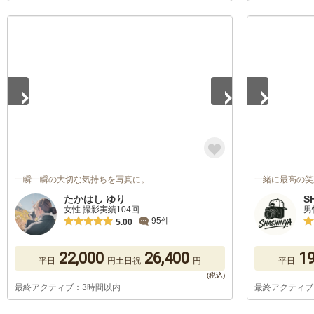
1
/
5
1
/
5
一瞬一瞬の大切な気持ちを写真に。
一緒に最高の笑
たかはし ゆり
S
女性 撮影実績104回
男
95件
5.00
22,000
26,400
19
平日
円
土日祝
円
平日
最終アクティブ：3時間以内
最終アクティブ