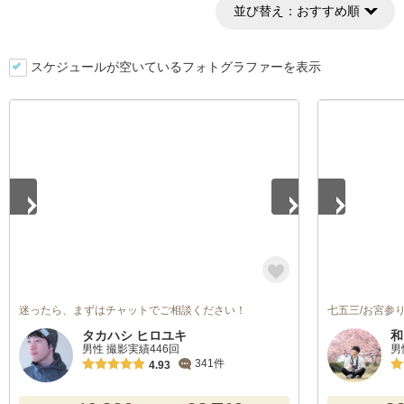
並び替え：
おすすめ順
スケジュールが空いているフォトグラファーを表示
1
/
5
1
/
4
迷ったら、まずはチャットでご相談ください！
七五三/お宮参り/
タカハシ ヒロユキ
和
男性 撮影実績446回
男
341件
4.93