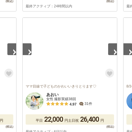
最終アクティブ：24時間以内
最
1
/
5
1
/
ママ目線で子どものかわいいきりとります♡
8/
あおい
女性 撮影実績38回
31件
4.97
22,000
26,400
円
平日
円
土日祝
円
最終アクティブ：6日以内
最