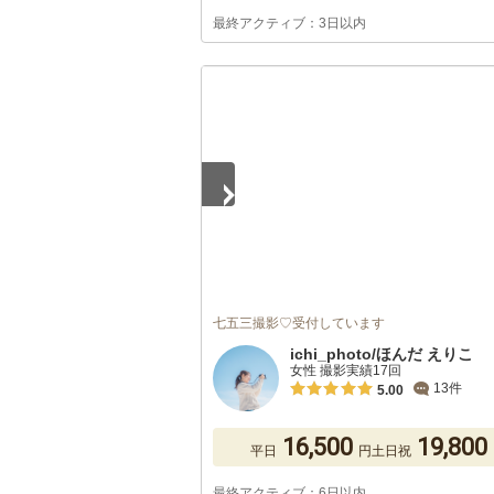
最終アクティブ：3日以内
1
/
5
七五三撮影♡受付しています
ichi_photo/ほんだ えりこ
女性 撮影実績17回
13件
5.00
16,500
19,800
平日
円
土日祝
最終アクティブ：6日以内