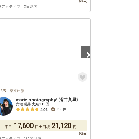
終アクティブ：3日以内
5
3-8/5 東京出張
marie photography! 涌井真里江
女性 撮影実績213回
153件
4.98
17,600
21,120
平日
円
土日祝
円
終アクティブ：1時間以内