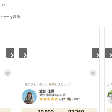
した。
ファーを表示
1
/
5
1
/
一緒に楽しい思い出を残しましょう✨
元
渡部 佳晃
男性 撮影実績278回
219件
4.97