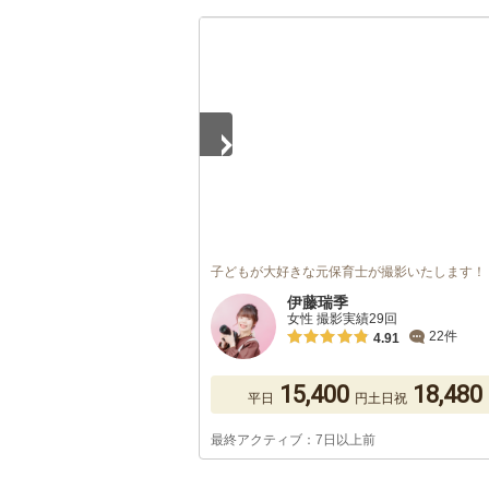
1
/
5
子どもが大好きな元保育士が撮影いたします！
伊藤瑞季
女性 撮影実績29回
22件
4.91
15,400
18,480
平日
円
土日祝
最終アクティブ：7日以上前