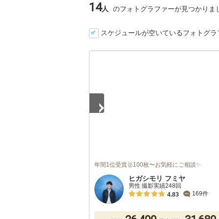
14
人
のフォトグラファーが見つかりま
スケジュールが空いているフォトグラ
1
/
2
年間1位受賞🥇100枚〜お気軽にご相談✨
ヒガシモリ フミヤ
男性 撮影実績248回
169件
4.83