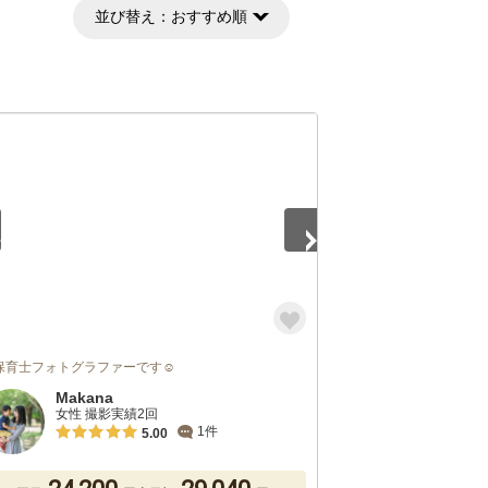
並び替え：
おすすめ順
5
保育士フォトグラファーです☺️
Makana
女性 撮影実績2回
1件
5.00