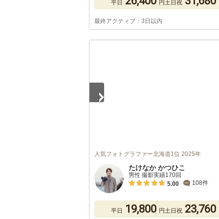
26,400
31,680
平日
円
土日祝
最終アクティブ：3日以内
1
/
5
人気フォトグラファー北海道1位 2025年
たけなか かつひこ
男性 撮影実績170回
108件
5.00
19,800
23,760
平日
円
土日祝