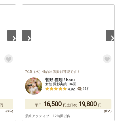
1
/
5
7/15（水）仙台出張撮影可能です！
菅野 春翔 / haru
女性 撮影実績104回
61件
4.92
16,500
19,800
円
平日
円
土日祝
円
最終アクティブ：12時間以内