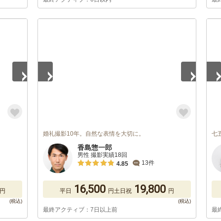
1
/
5
1
/
婚礼撮影10年。自然な表情を大切に。
七
香島惣一郎
男性 撮影実績18回
13件
4.85
16,500
19,800
円
平日
円
土日祝
円
最終アクティブ：7日以上前
最