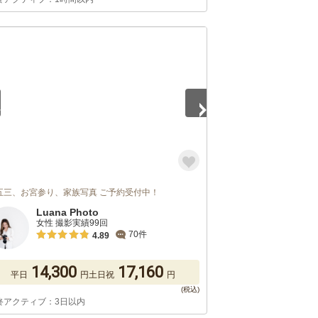
5
五三、お宮参り、家族写真 ご予約受付中！
Luana Photo
女性 撮影実績99回
70件
4.89
14,300
17,160
平日
円
土日祝
円
終アクティブ：3日以内