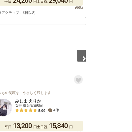
24,200
29,040
平日
円
土日祝
円
終アクティブ：3日以内
5
つもの笑顔を、やさしく残します
みしま えりか
女性 撮影実績6回
4件
5.00
13,200
15,840
平日
円
土日祝
円