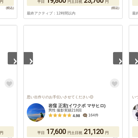
19,800
23,760
円
平日
円
土日祝
円
最終アクティブ：12時間以内
最
1
/
5
1
/
思い出作りのお手伝いさせてください😊
い
岩窪 正宏(イワクボ マサヒロ)
男性 撮影実績218回
164件
4.98
17,600
21,120
円
平日
円
土日祝
円