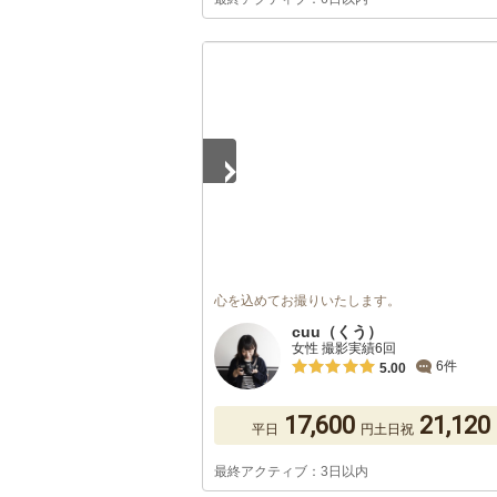
1
/
5
心を込めてお撮りいたします。
cuu（くう）
女性 撮影実績6回
6件
5.00
17,600
21,120
平日
円
土日祝
最終アクティブ：3日以内