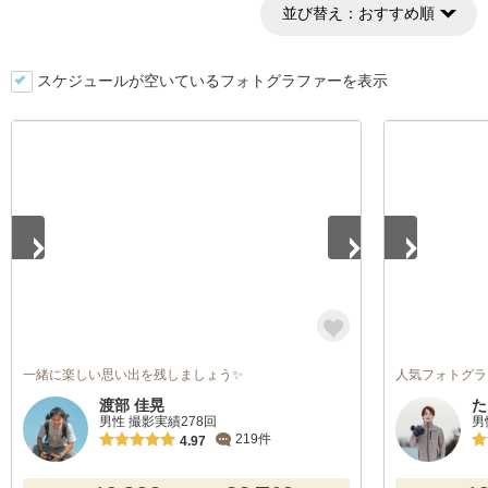
並び替え：
おすすめ順
スケジュールが空いているフォトグラファーを表示
1
/
5
1
/
5
一緒に楽しい思い出を残しましょう✨
人気フォトグラフ
渡部 佳晃
た
男性 撮影実績278回
男
219件
4.97