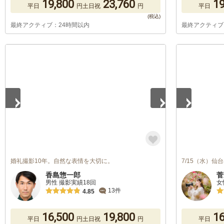
19,800
23,760
19
平日
円
土日祝
円
平日
最終アクティブ：24時間以内
最終アクティブ
1
/
5
1
/
5
婚礼撮影10年。自然な表情を大切に。
7/15（水）
香島惣一郎
菅
男性 撮影実績18回
女
13件
4.85
16,500
19,800
16
平日
円
土日祝
円
平日