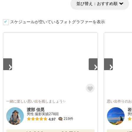
並び替え：
おすすめ順
スケジュールが空いているフォトグラファーを表示
1
/
5
1
/
5
一緒に楽しい思い出を残しましょう✨
思い出作りのお
渡部 佳晃
岩
男性 撮影実績278回
男
219件
4.97