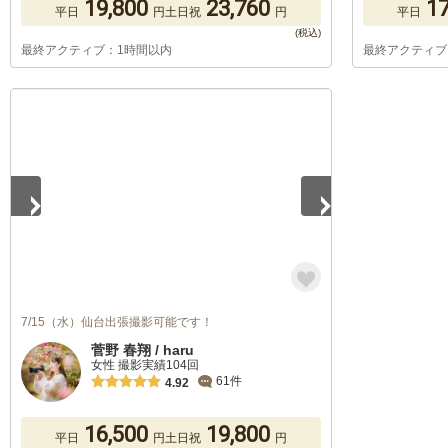
19,800
23,760
17
平日
円
土日祝
円
平日
最終アクティブ：1時間以内
最終アクティブ
1
/
5
7/15（水）仙台出張撮影可能です！
菅野 春翔 / haru
女性 撮影実績104回
61件
4.92
16,500
19,800
平日
円
土日祝
円