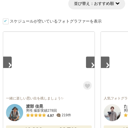
並び替え：
おすすめ順
スケジュールが空いているフォトグラファーを表示
1
/
5
1
/
5
一緒に楽しい思い出を残しましょう✨
人気フォトグラフ
渡部 佳晃
た
男性 撮影実績278回
男
219件
4.97