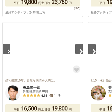
19,800
23,760
19
平日
円
土日祝
円
平日
最終アクティブ：24時間以内
最終アクティブ
1
/
5
1
/
5
婚礼撮影10年。自然な表情を大切に。
7/15（水）
香島惣一郎
菅
男性 撮影実績18回
女
13件
4.85
16,500
19,800
16
平日
円
土日祝
円
平日