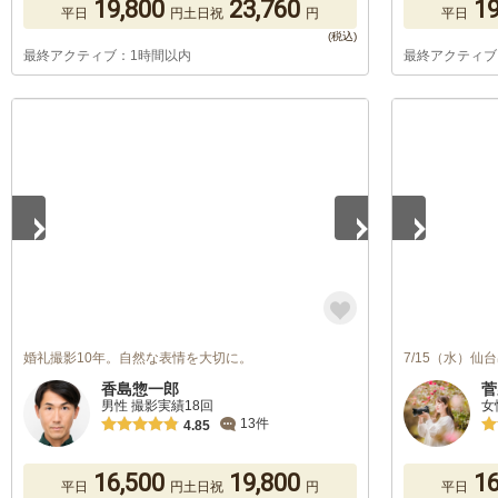
19,800
23,760
19
平日
円
土日祝
円
平日
最終アクティブ：1時間以内
最終アクティブ
1
/
5
1
/
5
婚礼撮影10年。自然な表情を大切に。
7/15（水）
香島惣一郎
菅
男性 撮影実績18回
女
13件
4.85
16,500
19,800
16
平日
円
土日祝
円
平日