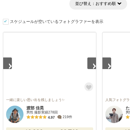
並び替え：
おすすめ順
スケジュールが空いているフォトグラファーを表示
1
/
5
1
/
5
一緒に楽しい思い出を残しましょう✨
人気フォトグラフ
渡部 佳晃
た
男性 撮影実績278回
男
219件
4.97