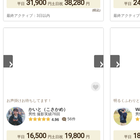
31,900
38,280
24
平日
円
土日祝
円
平日
最終アクティブ：3日以内
最終アクティブ
1
/
5
1
/
5
お声掛けお待ちしてます！
明るくふわりと
かいと（こさかめ）
W
男性 撮影実績76回
男
56件
4.96
16,500
19,800
18
平日
円
土日祝
円
平日