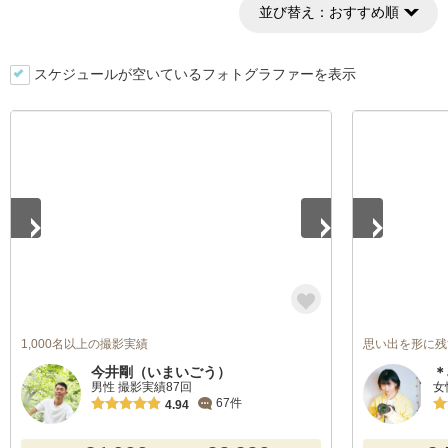
並び替え：
おすすめ順
スケジュールが空いているフォトグラファーを表示
1
/
5
1
/
5
1,000名以上の撮影実績
思い出を形に残す
今井剛（いまいごう）
＊
男性 撮影実績87回
女
67件
4.94