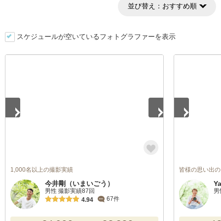
並び替え：
おすすめ順
スケジュールが空いているフォトグラファーを表示
1
/
5
1
/
5
1,000名以上の撮影実績
皆様の思い出の
今井剛（いまいごう）
Y
男性 撮影実績87回
男
67件
4.94