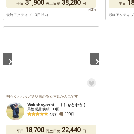
31,900
38,280
18
平日
円
土日祝
円
平日
最終アクティブ：3日以内
最終アクティブ
1
/
5
明るくふわりと透明感のある写真が人気です
Wakabayashi （ふぉとわか）
男性 撮影実績103回
100件
4.97
18,700
22,440
平日
円
土日祝
円