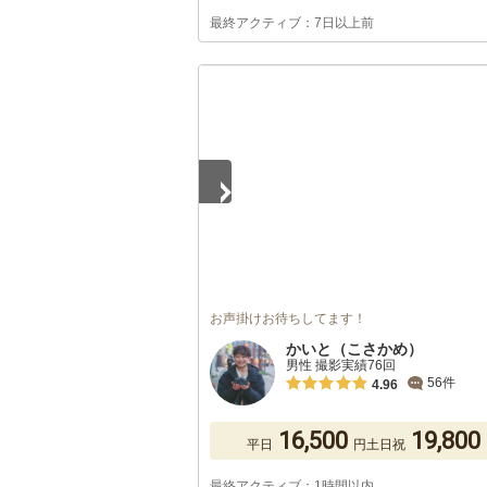
最終アクティブ：7日以上前
1
/
5
お声掛けお待ちしてます！
かいと（こさかめ）
男性 撮影実績76回
56件
4.96
16,500
19,800
平日
円
土日祝
最終アクティブ：1時間以内