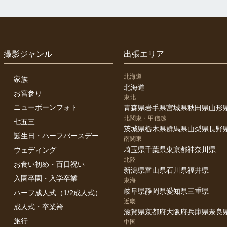
撮影ジャンル
出張エリア
北海道
家族
北海道
お宮参り
東北
ニューボーンフォト
青森県
岩手県
宮城県
秋田県
山形
北関東・甲信越
七五三
茨城県
栃木県
群馬県
山梨県
長野
誕生日・ハーフバースデー
南関東
埼玉県
千葉県
東京都
神奈川県
ウェディング
北陸
お食い初め・百日祝い
新潟県
富山県
石川県
福井県
入園卒園・入学卒業
東海
岐阜県
静岡県
愛知県
三重県
ハーフ成人式（1/2成人式）
近畿
成人式・卒業袴
滋賀県
京都府
大阪府
兵庫県
奈良
旅行
中国