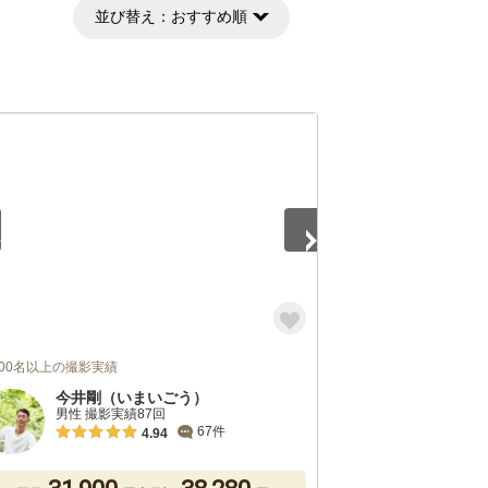
並び替え：
おすすめ順
2
,000名以上の撮影実績
今井剛（いまいごう）
男性 撮影実績87回
67件
4.94