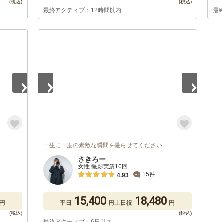
最終アクティブ：12時間以内
最
1
/
5
一生に一度の素敵な瞬間を撮らせてください
さきろー
女性 撮影実績16回
15件
4.93
15,400
18,480
円
平日
円
土日祝
円
最終アクティブ：6日以内