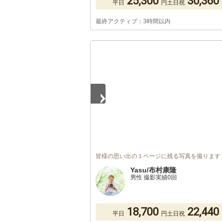
25,300
30,360
平日
円
土日祝
最終アクティブ：3時間以内
1
/
5
皆様の思い出の１ページに残る写真を撮ります
Yasu/布村康隆
男性 撮影実績0回
18,700
22,440
平日
円
土日祝