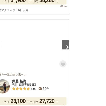
31,900
38,280
平日
円
土日祝
円
終アクティブ：6日以内
5
瞬を一生の思い出へ。
井藤 拓海
男性 撮影実績15回
15件
4.93
23,100
27,720
平日
円
土日祝
円