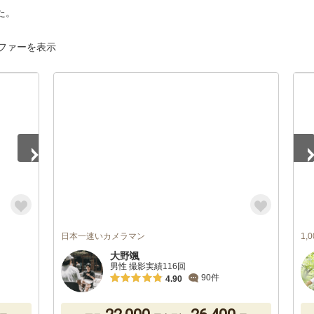
た。
ファーを表示
1
/
日本一速いカメラマン
1
大野颯
男性 撮影実績116回
90件
4.90