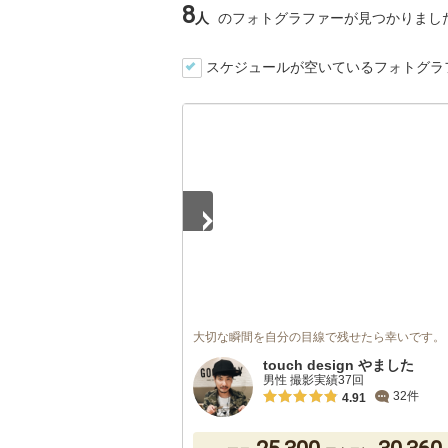
8
人
のフォトグラファーが見つかりまし
スケジュールが空いているフォトグラ
1
/
5
大切な瞬間を自分の目線で残せたら幸いです。
touch design やました
男性 撮影実績37回
32件
4.91