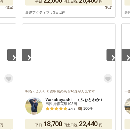
22,000
26,400
円
平日
円
土日祝
円
最終アクティブ：3日以内
最
1
/
5
1
/
明るくふわりと透明感のある写真が人気です
一
Wakabayashi （ふぉとわか）
男性 撮影実績103回
100件
4.97
18,700
22,440
円
平日
円
土日祝
円