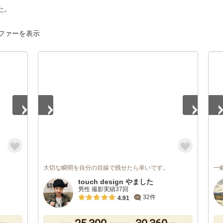
た。
ファーを表示
1
/
3
1
/
大切な瞬間を自分の目線で残せたら幸いです。
一
touch design やました
男性 撮影実績37回
32件
4.91