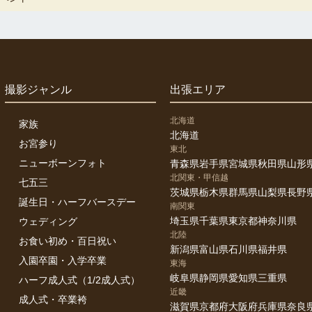
撮影ジャンル
出張エリア
北海道
家族
北海道
お宮参り
東北
ニューボーンフォト
青森県
岩手県
宮城県
秋田県
山形
北関東・甲信越
七五三
茨城県
栃木県
群馬県
山梨県
長野
誕生日・ハーフバースデー
南関東
埼玉県
千葉県
東京都
神奈川県
ウェディング
北陸
お食い初め・百日祝い
新潟県
富山県
石川県
福井県
入園卒園・入学卒業
東海
岐阜県
静岡県
愛知県
三重県
ハーフ成人式（1/2成人式）
近畿
成人式・卒業袴
滋賀県
京都府
大阪府
兵庫県
奈良