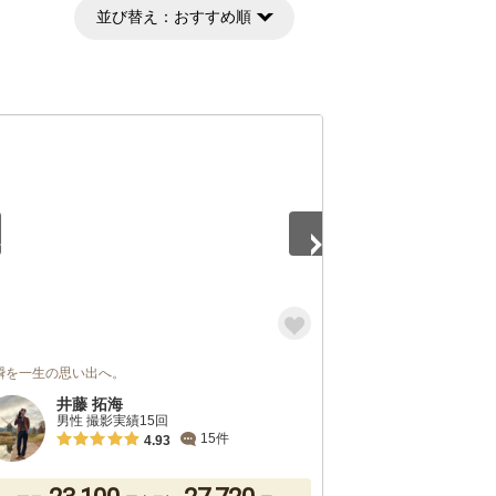
並び替え：
おすすめ順
5
瞬を一生の思い出へ。
井藤 拓海
男性 撮影実績15回
15件
4.93