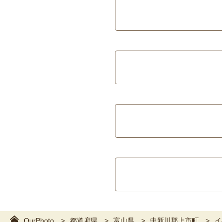
OurPhoto
都道府県
富山県
中新川郡上市町
イ