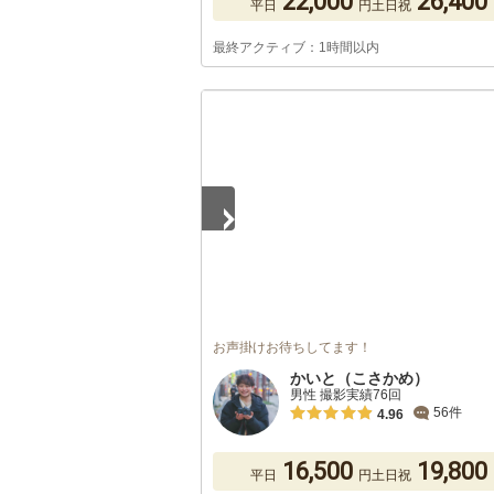
22,000
26,400
平日
円
土日祝
最終アクティブ：1時間以内
1
/
5
お声掛けお待ちしてます！
かいと（こさかめ）
男性 撮影実績76回
56件
4.96
16,500
19,800
平日
円
土日祝