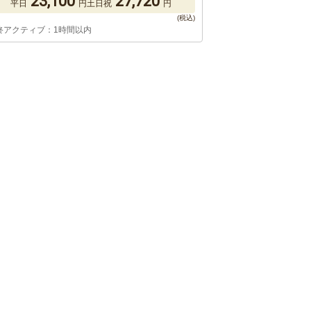
23,100
27,720
平日
円
土日祝
円
終アクティブ：1時間以内