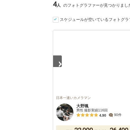
4
人
のフォトグラファーが見つかりまし
スケジュールが空いているフォトグラ
1
/
5
日本一速いカメラマン
大野颯
男性 撮影実績116回
90件
4.90