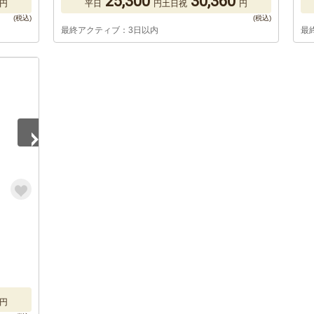
25,300
30,360
円
平日
円
土日祝
円
最終アクティブ：3日以内
最
円