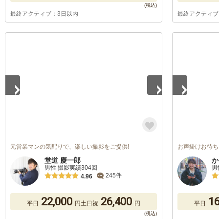
最終アクティブ：3日以内
最終アクティブ
1
/
5
1
/
5
元営業マンの気配りで、楽しい撮影をご提供!
お声掛けお待ち
堂道 慶一郎
か
男性 撮影実績304回
男
245件
4.96
22,000
26,400
16
平日
円
土日祝
円
平日