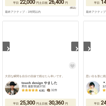
22,000
26,400
14
平日
円
土日祝
円
平日
最終アクティブ：1時間以内
最終アクティブ
1
/
3
1
/
5
大切な瞬間を自分の目線で残せたら幸いです。
思い出を形に残す
touch design やました
＊
男性 撮影実績37回
女
32件
4.91
25,300
30,360
24
平日
円
土日祝
円
平日