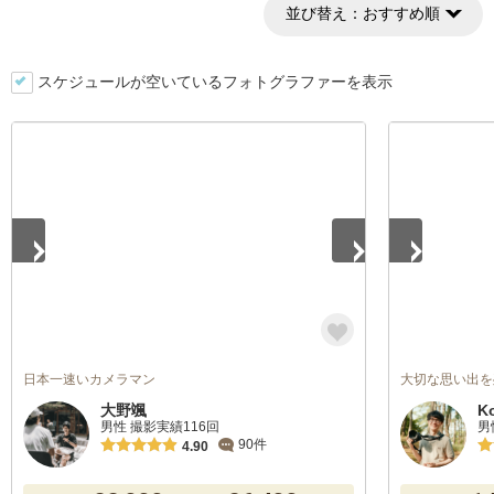
並び替え：
おすすめ順
スケジュールが空いているフォトグラファーを表示
1
/
5
1
/
4
日本一速いカメラマン
大切な思い出を
大野颯
K
男性 撮影実績116回
男
90件
4.90