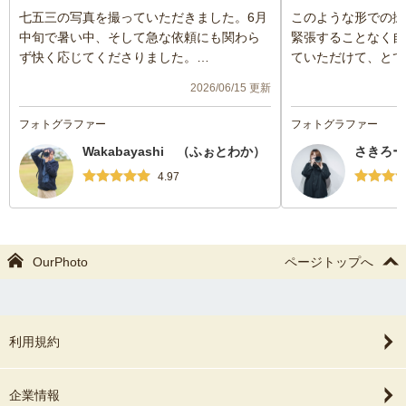
七五三の写真を撮っていただきました。6月
このような形での撮
中旬で暑い中、そして急な依頼にも関わら
緊張することなく自
ず快く応じてくださりました。
ていただけて、とて
優しいお人柄のおかげで、子供達もリラッ
前に希望していた通
2026/06/15 更新
クスして撮影することができました。一瞬
真をたくさん撮って
の笑顔も逃さずに撮っていただき、素晴ら
ございます。仕上が
フォトグラファー
フォトグラファー
しい写真ばかりです。
た。自分達で撮るも
Wakabayashi （ふぉとわか）
さきろー
スピーディかつ、たくさんの枚数を納品し
頼して良かったです
ていただきありがとうございました。レタ
4.97
ッチも素敵な風合いで大変満足です。
我が家は今後も写真を撮る機会がたくさん
あるので、その時もぜひお願いしたいと思
いました。この度は本当にありがとうござ
OurPhoto
ページトップへ
いました。
利用規約
企業情報