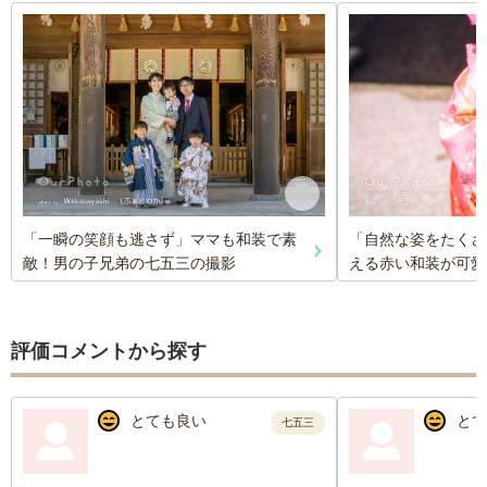
「一瞬の笑顔も逃さず」ママも和装で素
「自然な姿をたくさ
敵！男の子兄弟の七五三の撮影
える赤い和装が可愛
評価コメントから探す
とても良い
とて
七五三