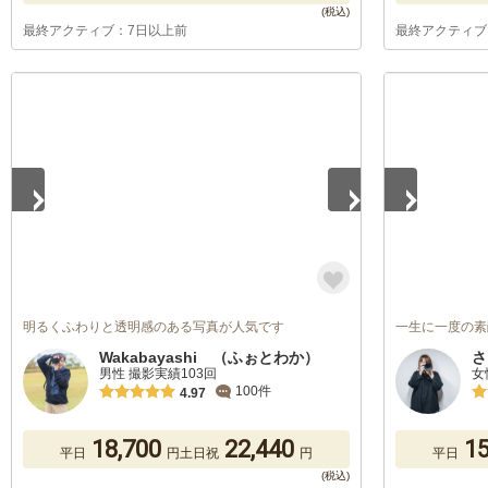
最終アクティブ：7日以上前
最終アクティブ
1
/
5
1
/
5
明るくふわりと透明感のある写真が人気です
一生に一度の素
Wakabayashi （ふぉとわか）
さ
男性 撮影実績103回
女
100件
4.97
18,700
22,440
15
平日
円
土日祝
円
平日