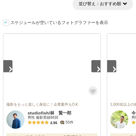
並び替え：
おすすめ順
スケジュールが空いているフォトグラファーを表示
1
/
5
1
/
4
撮影をもっと楽しく身近に！企業案件もO.K
1,000名以上
studiofish/林 賢一郎
今
男性 撮影実績86回
男
55件
4.96