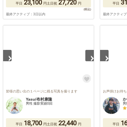
23,100
27,720
31
平日
円
土日祝
円
平日
最終アクティブ：3日以内
最終アクティブ
1
/
5
1
/
5
皆様の思い出の１ページに残る写真を撮ります
お声掛けお待ち
Yasu/布村康隆
か
男性 撮影実績0回
男
18,700
22,440
16
平日
円
土日祝
円
平日