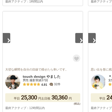
最終アクティブ：1時間以内
最終アクティブ
1
/
4
1
/
5
大切な瞬間を自分の目線で残せたら幸いです。
思い出を形に残す
touch design やました
＊
男性 撮影実績37回
女
32件
4.91
25,300
30,360
24
平日
円
土日祝
円
平日
最終アクティブ：12時間以内
最終アクティブ