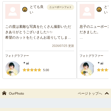
とても良
とて
ニューボーンフォト
い
い
この度は素敵な写真をたくさん撮影いただ
息子のニューボーン
きありがとうございました✨✨
だきました。
希望のカットをたくさんお送りしてしまっ
たのですが、快くご対応いただきありがと
生後7日の第一子で
2026/07/25 更新
うございました。
での撮影でしたが、
また、撮影の時間も終始楽しく撮っていた
してくださり、安心
フォトグラファー
フォトグラファー
だき、撮影の時間自体も楽しい思い出にな
できました。
＊ai
＊ai
りまひた✨
また、予定よりも出産が早まりましたが、
写真もこちらの好み
5.00
日程変更をご提案くださり、新生児の姿を
り、テキパキと指示
残すことができました。
スムーズにたくさん
かわいい写真をたくさんありがとうござい
っていただき、大満
ます😭💕
OurPhoto
ページトップへ
またご縁がありまし
願いいたします。