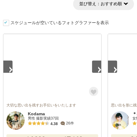
並び替え：
おすすめ順
スケジュールが空いているフォトグラファーを表示
1
/
5
1
/
5
大切な思い出を残すお手伝いをいたします
思い出を形に残す
Kodama
＊
男性 撮影実績37回
女
26件
4.38