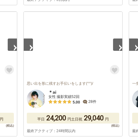
1
/
5
1
/
思い出を形に残すお手伝いをします(^^)/
一
＊ai
女性 撮影実績52回
28件
5.00
24,200
29,040
円
平日
円
土日祝
円
最終アクティブ：24時間以内
最