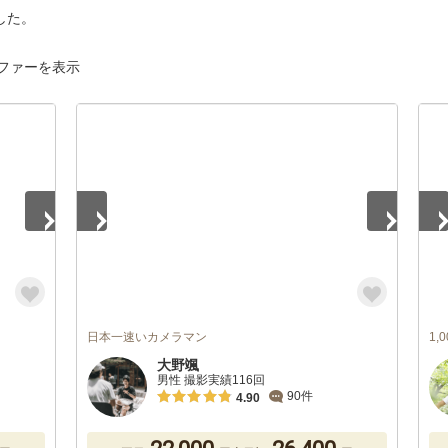
した。
ファーを表示
1
/
4
1
/
日本一速いカメラマン
1
大野颯
男性 撮影実績116回
90件
4.90