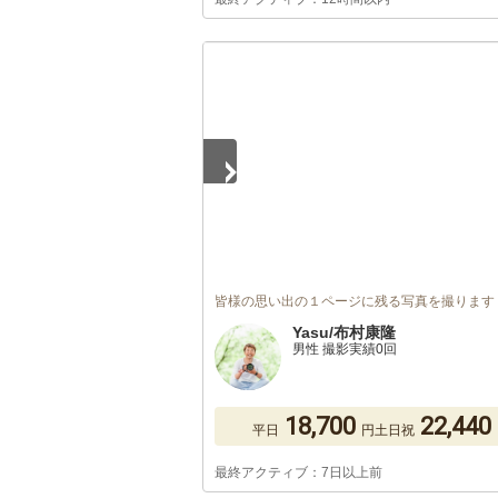
1
/
5
皆様の思い出の１ページに残る写真を撮ります
Yasu/布村康隆
男性 撮影実績0回
18,700
22,440
平日
円
土日祝
最終アクティブ：7日以上前