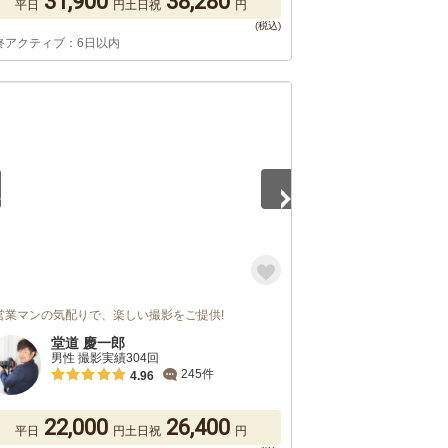
31,900
38,280
平日
円
土日祝
円
終アクティブ：6日以内
2
営業マンの気配りで、楽しい撮影をご提供!
堂道 慶一郎
男性 撮影実績304回
245件
4.96
22,000
26,400
平日
円
土日祝
円