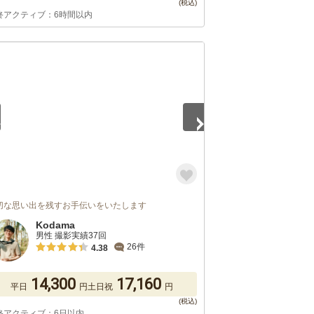
終アクティブ：6時間以内
5
切な思い出を残すお手伝いをいたします
Kodama
男性 撮影実績37回
26件
4.38
14,300
17,160
平日
円
土日祝
円
終アクティブ：6日以内