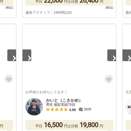
22,000
26,400
円
平日
円
土日祝
円
最終アクティブ：24時間以内
最
1
/
5
1
/
お声掛けお待ちしてます！
元
かいと（こさかめ）
男性 撮影実績76回
56件
4.96
16,500
19,800
円
平日
円
土日祝
円