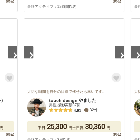
最終アクティブ：12時間以内
最
1
/
3
1
/
大切な瞬間を自分の目線で残せたら幸いです。
大
か）
touch design やました
男性 撮影実績37回
32件
4.91
25,300
30,360
円
平日
円
土日祝
円
最終アクティブ：3日以内
最