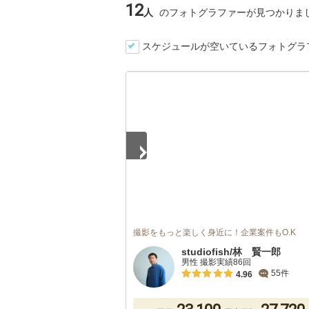
12
人
のフォトグラファーが見つかりま
スケジュールが空いているフォトグラ
1
/
5
撮影をもっと楽しく身近に！企業案件もO.K
studiofish/林 賢一郎
男性 撮影実績86回
55件
4.96