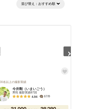
並び替え：
おすすめ順
5
,000名以上の撮影実績
今井剛（いまいごう）
男性 撮影実績87回
67件
4.94