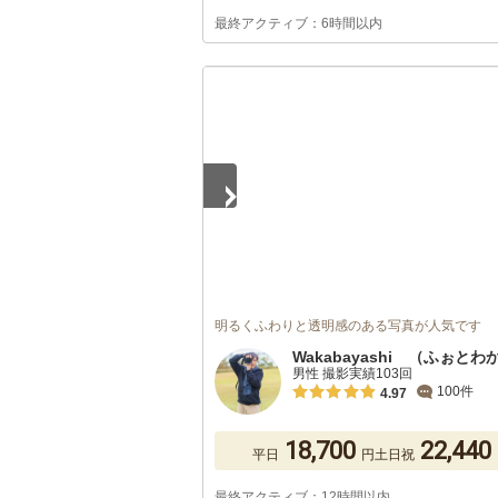
最終アクティブ：6時間以内
1
/
2
明るくふわりと透明感のある写真が人気です
Wakabayashi （ふぉとわ
男性 撮影実績103回
100件
4.97
18,700
22,440
平日
円
土日祝
最終アクティブ：12時間以内