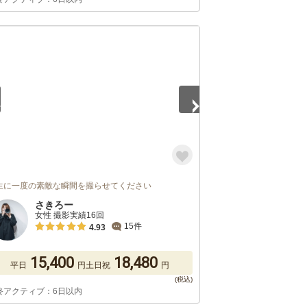
5
生に一度の素敵な瞬間を撮らせてください
さきろー
女性 撮影実績16回
15件
4.93
15,400
18,480
平日
円
土日祝
円
終アクティブ：6日以内