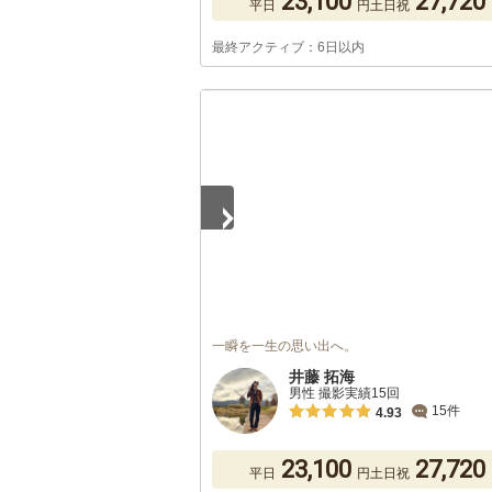
23,100
27,720
平日
円
土日祝
最終アクティブ：6日以内
1
/
5
一瞬を一生の思い出へ。
井藤 拓海
男性 撮影実績15回
15件
4.93
23,100
27,720
平日
円
土日祝