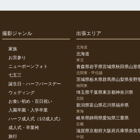
撮影ジャンル
出張エリア
北海道
家族
北海道
お宮参り
東北
ニューボーンフォト
青森県
岩手県
宮城県
秋田県
山形
北関東・甲信越
七五三
茨城県
栃木県
群馬県
山梨県
長野
誕生日・ハーフバースデー
南関東
埼玉県
千葉県
東京都
神奈川県
ウェディング
北陸
お食い初め・百日祝い
新潟県
富山県
石川県
福井県
入園卒園・入学卒業
東海
岐阜県
静岡県
愛知県
三重県
ハーフ成人式（1/2成人式）
近畿
成人式・卒業袴
滋賀県
京都府
大阪府
兵庫県
奈良
旅行
中国