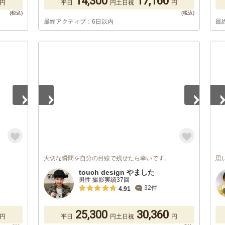
14,300
17,160
円
平日
円
土日祝
円
最終アクティブ：6日以内
最
1
/
5
1
/
大切な瞬間を自分の目線で残せたら幸いです。
思
touch design やました
男性 撮影実績37回
32件
4.91
25,300
30,360
円
平日
円
土日祝
円