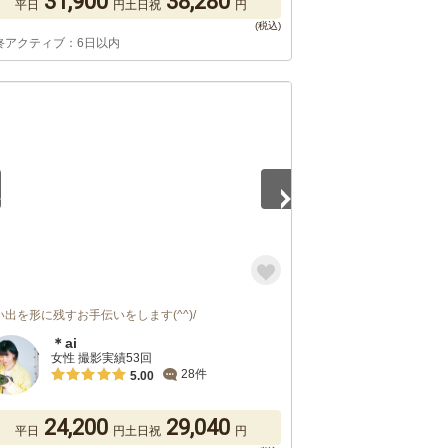
31,900
38,280
平日
円
土日祝
円
終アクティブ：6日以内
5
い出を形に残すお手伝いをします(^^)/
＊ai
女性 撮影実績53回
28件
5.00
24,200
29,040
平日
円
土日祝
円