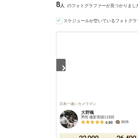
8
人
のフォトグラファーが見つかりまし
スケジュールが空いているフォトグラ
1
/
3
日本一速いカメラマン
大野颯
男性 撮影実績116回
90件
4.90