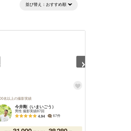
並び替え：
おすすめ順
3
,000名以上の撮影実績
今井剛（いまいごう）
男性 撮影実績87回
67件
4.94