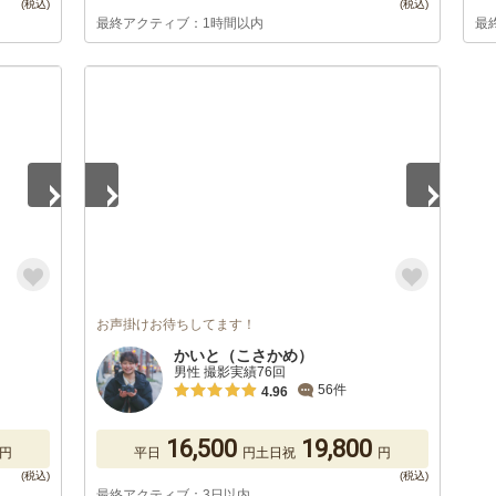
最終アクティブ：1時間以内
最
1
/
5
お声掛けお待ちしてます！
かいと（こさかめ）
男性 撮影実績76回
56件
4.96
16,500
19,800
円
平日
円
土日祝
円
最終アクティブ：3日以内