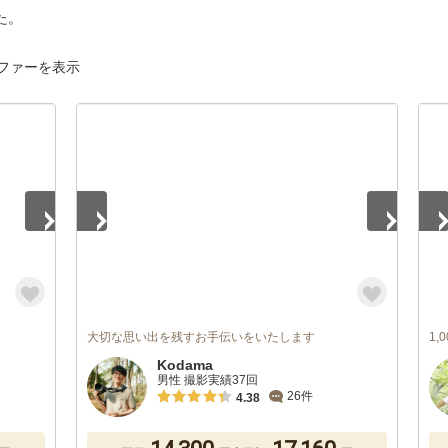
た。
ファーを表示
1
/
5
1
/
大切な思い出を残すお手伝いをいたします
1
Kodama
男性 撮影実績37回
26件
4.38