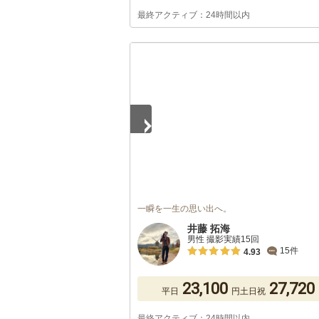
最終アクティブ：24時間以内
1
/
5
一瞬を一生の思い出へ。
井藤 拓海
男性 撮影実績15回
15件
4.93
23,100
27,720
平日
円
土日祝
最終アクティブ：24時間以内