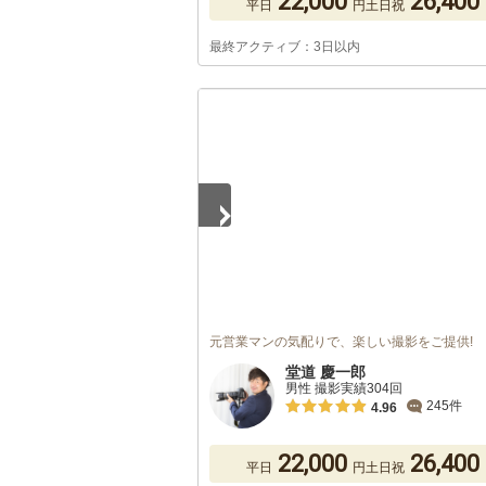
22,000
26,400
平日
円
土日祝
最終アクティブ：3日以内
1
/
5
元営業マンの気配りで、楽しい撮影をご提供!
堂道 慶一郎
男性 撮影実績304回
245件
4.96
22,000
26,400
平日
円
土日祝