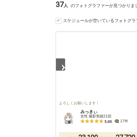
37
人
のフォトグラファーが見つかりま
スケジュールが空いているフォトグラ
1
/
5
よろしくお願いします！
みっきぃ
女性 撮影実績21回
17件
5.00