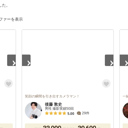
した。
ファーを表示
1
/
5
1
/
笑顔の瞬間を引き出すカメラマン！
一
後藤 敦史
男性 撮影実績50回
29件
5.00