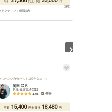
27,500
33,000
平日
円
土日祝
円
終アクティブ：6日以内
5
今しかない自分たちを100年先まで」
岡田 武男
男性 撮影実績62回
48件
4.94
15,400
18,480
平日
円
土日祝
円