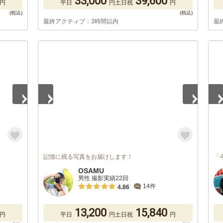
33,000
39,600
円
平日
円
土日祝
円
最終アクティブ：3時間以内
最
1
/
5
1
/
記憶に残る写真をお届けします！
「
OSAMU
男性 撮影実績22回
14件
4.86
13,200
15,840
円
平日
円
土日祝
円