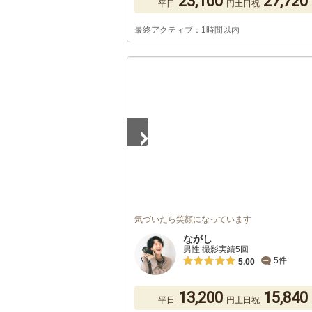
23,100
27,720
平日
円
土日祝
最終アクティブ：1時間以内
1
/
5
気づいたら笑顔になっています
ながし
男性 撮影実績5回
5件
5.00
13,200
15,840
平日
円
土日祝