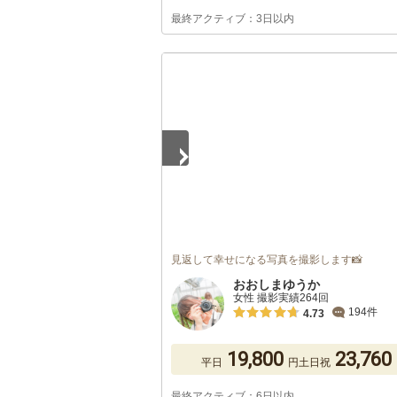
最終アクティブ：3日以内
1
/
5
見返して幸せになる写真を撮影します📸
おおしまゆうか
女性 撮影実績264回
194件
4.73
19,800
23,760
平日
円
土日祝
最終アクティブ：6日以内