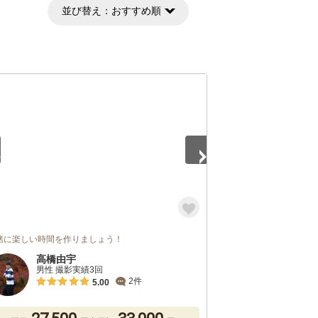
並び替え：
おすすめ順
5
緒に楽しい時間を作りましょう！
高橋由宇
男性 撮影実績3回
2件
5.00