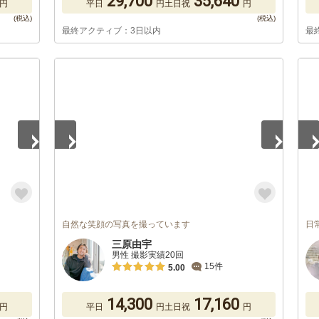
29,700
35,640
円
平日
円
土日祝
円
最終アクティブ：3日以内
最
1
/
5
1
/
自然な笑顔の写真を撮っています
日
三原由宇
男性 撮影実績20回
15件
5.00
14,300
17,160
円
平日
円
土日祝
円