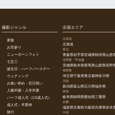
撮影ジャンル
出張エリア
北海道
家族
北海道
お宮参り
東北
ニューボーンフォト
青森県
岩手県
宮城県
秋田県
山形
北関東・甲信越
七五三
茨城県
栃木県
群馬県
山梨県
長野
誕生日・ハーフバースデー
南関東
埼玉県
千葉県
東京都
神奈川県
ウェディング
北陸
お食い初め・百日祝い
新潟県
富山県
石川県
福井県
入園卒園・入学卒業
東海
岐阜県
静岡県
愛知県
三重県
ハーフ成人式（1/2成人式）
近畿
成人式・卒業袴
滋賀県
京都府
大阪府
兵庫県
奈良
旅行
中国