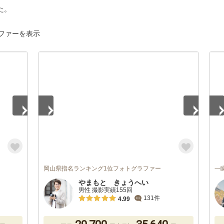
た。
ファーを表示
1
/
5
1
/
岡山県指名ランキング1位フォトグラファー
一
やまもと きょうへい
男性 撮影実績155回
131件
4.99