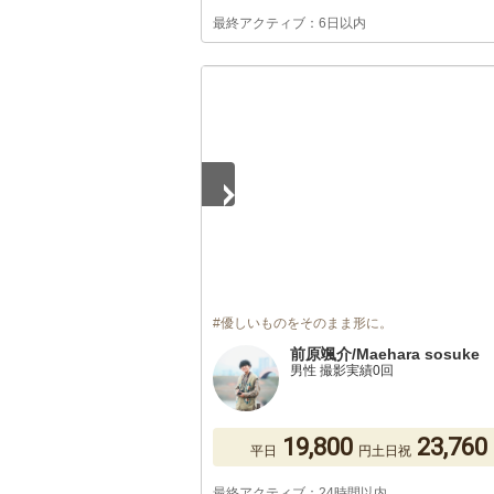
最終アクティブ：6日以内
1
/
5
#優しいものをそのまま形に。
前原颯介/Maehara sosuke
男性 撮影実績0回
19,800
23,760
平日
円
土日祝
最終アクティブ：24時間以内