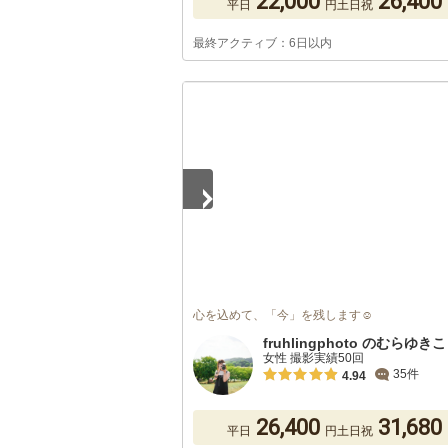
22,000
26,400
平日
円
土日祝
最終アクティブ：6日以内
1
/
5
心を込めて、「今」を残します☺︎︎
fruhlingphoto のむらゆきこ
女性 撮影実績50回
35件
4.94
26,400
31,680
平日
円
土日祝