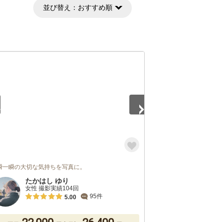
並び替え：
おすすめ順
5
瞬一瞬の大切な気持ちを写真に。
たかはし ゆり
女性 撮影実績104回
95件
5.00