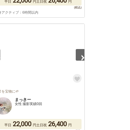
22,000
26,400
平日
円
土日祝
円
終アクティブ：6時間以内
4
常を宝物に🌱
まっきー
女性 撮影実績0回
22,000
26,400
平日
円
土日祝
円