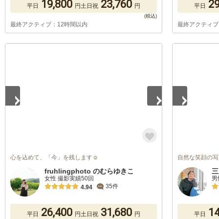
19,800
23,760
29
平日
円
土日祝
円
平日
最終アクティブ：12時間以内
最終アクティブ
1
/
5
1
/
5
心を込めて、「今」を残します☺︎︎
自然な笑顔の写
fruhlingphoto のむらゆきこ
三
女性 撮影実績50回
男
35件
4.94
26,400
31,680
14
平日
円
土日祝
円
平日