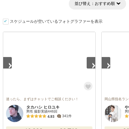
並び替え：
おすすめ順
スケジュールが空いているフォトグラファーを表示
1
/
3
1
/
5
迷ったら、まずはチャットでご相談ください！
岡山県指名ラン
タカハシ ヒロユキ
や
男性 撮影実績446回
男
341件
4.93