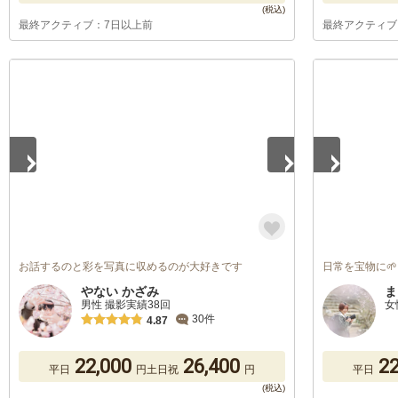
最終アクティブ：7日以上前
最終アクティブ
1
/
5
1
/
4
お話するのと彩を写真に収めるのが大好きです
日常を宝物に🌱
やない かざみ
ま
男性 撮影実績38回
女
30件
4.87
22,000
26,400
22
平日
円
土日祝
円
平日