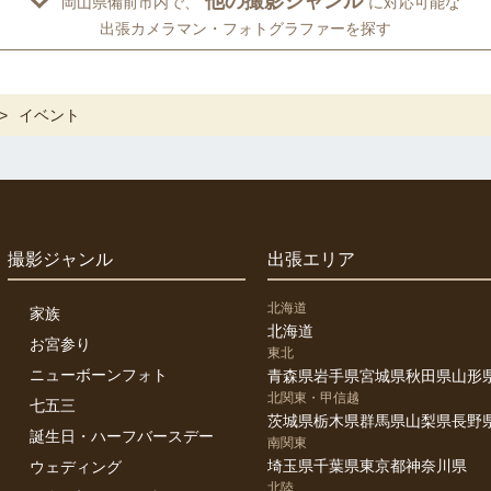
他の撮影ジャンル
岡山県備前市内で、
に対応可能な
出張カメラマン・フォトグラファーを探す
イベント
撮影ジャンル
出張エリア
北海道
家族
北海道
お宮参り
東北
ニューボーンフォト
青森県
岩手県
宮城県
秋田県
山形
北関東・甲信越
七五三
茨城県
栃木県
群馬県
山梨県
長野
誕生日・ハーフバースデー
南関東
埼玉県
千葉県
東京都
神奈川県
ウェディング
北陸