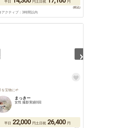
14,300
17,160
平日
円
土日祝
円
終アクティブ：3時間以内
4
常を宝物に🌱
まっきー
女性 撮影実績0回
22,000
26,400
平日
円
土日祝
円