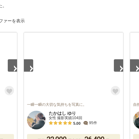
た。
ファーを表示
1
/
5
1
/
一瞬一瞬の大切な気持ちを写真に。
自
たかはし ゆり
女性 撮影実績104回
95件
5.00