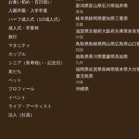
お食い初め・百日祝い
新潟県
富山県
石川県
福井県
入園卒園・入学卒業
東海
岐阜県
静岡県
愛知県
三重県
ハーフ成人式（1/2成人式）
近畿
成人式・卒業袴
滋賀県
京都府
大阪府
兵庫県
奈良
旅行
中国
鳥取県
島根県
岡山県
広島県
山口
マタニティ
四国
カップル
徳島県
香川県
愛媛県
高知県
シニア（長寿祝い・記念日）
九州
福岡県
佐賀県
長崎県
熊本県
大分
友だち
鹿児島県
ペット
沖縄
プロフィール
沖縄県
イベント
ライブ・アーティスト
法人（社員）