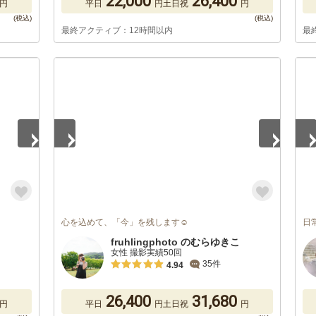
22,000
26,400
円
平日
円
土日祝
円
最終アクティブ：12時間以内
最
1
/
5
1
/
心を込めて、「今」を残します☺︎︎
日
fruhlingphoto のむらゆきこ
女性 撮影実績50回
35件
4.94
26,400
31,680
円
平日
円
土日祝
円