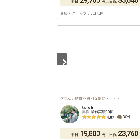
29,700
35,640
平日
円
土日祝
最終アクティブ：3日以内
1
/
5
何気ない瞬間を特別な瞬間へ・・・
to-shi
男性 撮影実績39回
30件
4.97
19,800
23,760
平日
円
土日祝