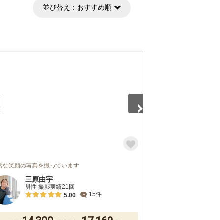
並び替え：
おすすめ順
5
然な笑顔の写真を撮っています
三原由宇
男性 撮影実績21回
15件
5.00