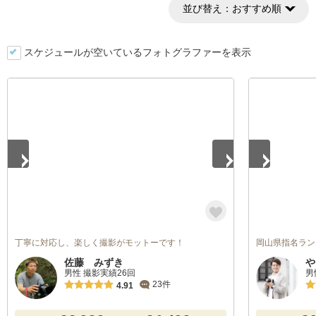
並び替え：
おすすめ順
スケジュールが空いているフォトグラファーを表示
1
/
3
1
/
5
丁寧に対応し、楽しく撮影がモットーです！
岡山県指名ラン
佐藤 みずき
や
男性 撮影実績26回
男
23件
4.91