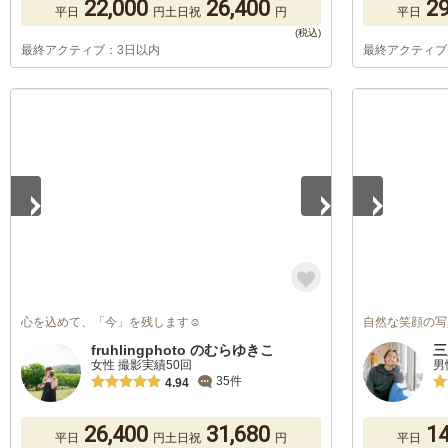
22,000
26,400
29
平日
円
土日祝
円
平日
最終アクティブ：3日以内
最終アクティブ
1
/
5
1
/
5
心を込めて、「今」を残します☺︎︎
自然な笑顔の写
fruhlingphoto のむらゆきこ
三
女性 撮影実績50回
男
35件
4.94
26,400
31,680
14
平日
円
土日祝
円
平日