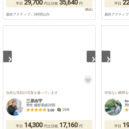
29,700
35,640
22
平日
円
土日祝
円
平日
最終アクティブ：3時間以内
最終アクティブ
1
/
5
1
/
5
自然な笑顔の写真を撮っています
何気ない瞬間を
三原由宇
to
男性 撮影実績20回
男
15件
5.00
14,300
17,160
19
平日
円
土日祝
円
平日