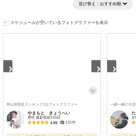
並び替え：
おすすめ順
スケジュールが空いているフォトグラファーを表示
1
/
5
1
/
5
岡山県指名ランキング1位フォトグラファー
一瞬一瞬の大切
やまもと きょうへい
た
男性 撮影実績155回
女
131件
4.99