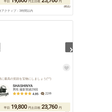
19,800
23,760
平日
円
土日祝
円
終アクティブ：3時間以内
5
緒に最高の笑顔を宝物にしましょう(^^)
SHASHINYA
男性 撮影実績29回
22件
4.95
19,800
23,760
平日
円
土日祝
円