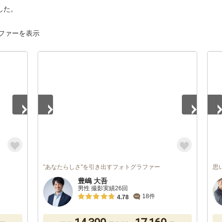
した。
ファーを表示
1
/
5
1
/
”あなたらしさ”を引き出すフォトグラファー
思
豊嶋 大吾
男性 撮影実績26回
18件
4.78