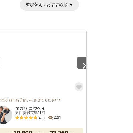
並び替え：
おすすめ順
5
い出を残すお手伝いをさせてください♪
タガワ コウヘイ
男性 撮影実績31回
22件
4.91