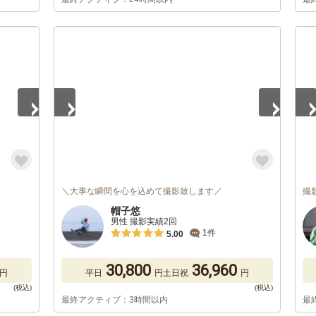
1
/
5
1
/
＼大事な瞬間を心を込めて撮影致します／
撮
帽子悠
男性 撮影実績2回
1件
5.00
30,800
36,960
円
平日
円
土日祝
円
最終アクティブ：3時間以内
最