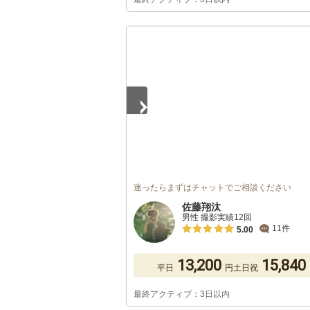
1
/
5
迷ったらまずはチャットでご相談ください
佐藤翔汰
男性 撮影実績12回
11件
5.00
13,200
15,840
平日
円
土日祝
最終アクティブ：3日以内