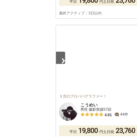
19,800
23,760
平日
円
土日祝
最終アクティブ：3日以内
1
/
5
３児のプロパパグラファー！
こうめい
男性 撮影実績57回
44件
4.91
19,800
23,760
平日
円
土日祝