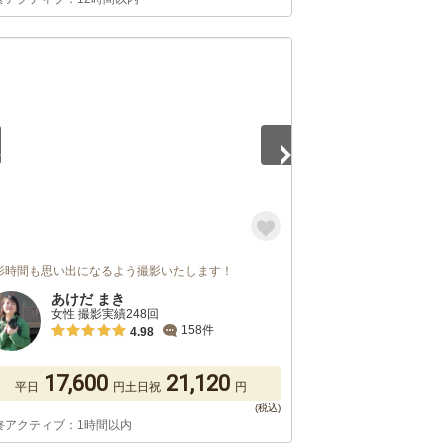
5
影時間も思い出になるよう撮影いたします！
あけだ まき
女性 撮影実績248回
158件
4.98
17,600
21,120
平日
円
土日祝
円
終アクティブ：1時間以内