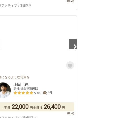
終アクティブ：3日以内
5
物になるような写真を
上田 純
男性 撮影実績6回
4件
5.00
22,000
26,400
平日
円
土日祝
円
終アクティブ：12時間以内