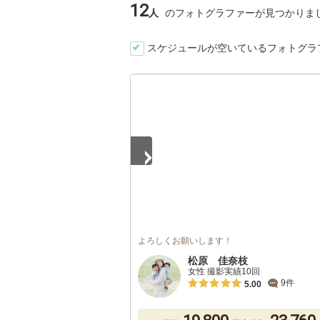
12
人
のフォトグラファーが見つかりま
スケジュールが空いているフォトグラ
1
/
5
よろしくお願いします！
松原 佳奈枝
女性 撮影実績10回
9件
5.00