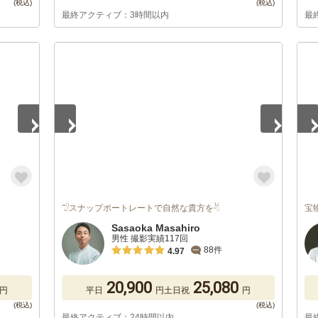
最終アクティブ：3時間以内
最
1
/
5
1
/
𓅿スナップポートレートで自然な貴方を𓄃
宝
Sasaoka Masahiro
男性 撮影実績117回
88件
4.97
20,900
25,080
円
平日
円
土日祝
円
最終アクティブ：24時間以内
最