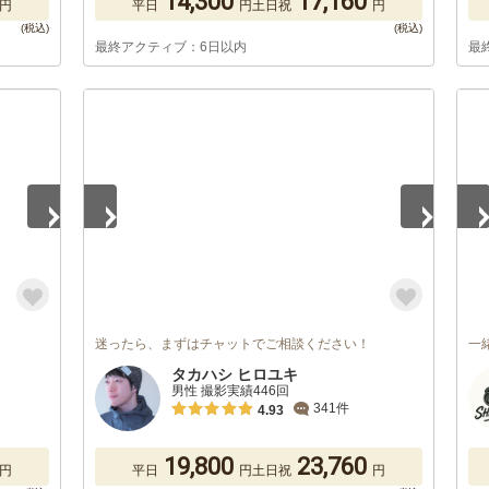
14,300
17,160
円
平日
円
土日祝
円
最終アクティブ：6日以内
最
1
/
5
1
/
迷ったら、まずはチャットでご相談ください！
一
タカハシ ヒロユキ
男性 撮影実績446回
341件
4.93
19,800
23,760
円
平日
円
土日祝
円