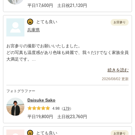
平日
17,600
円 土日祝
21,120
円
とても良い
お宮参り
兵庫県
お宮参りの撮影でお願いいたしました。
どの写真も温度感があり色味も綺麗で、我々だけでなく家族全員
大満足です。
撮影当日は酷暑で暑さ対策もしながらバタバタと撮影することに
続きを読む
なりましたが、柔軟にご対応いただきありがとうございました。
2026/08/02 更新
フォトグラファー
Daisuke Sako
4.98
（
179
）
平日
19,800
円 土日祝
23,760
円
とても良い
お宮参り