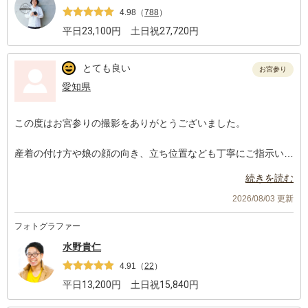
4.98
（
788
）
平日
23,100
円 土日祝
27,720
円
とても良い
お宮参り
愛知県
この度はお宮参りの撮影をありがとうございました。
産着の付け方や娘の顔の向き、立ち位置なども丁寧にご指示いた
だき、とてもスムーズに撮影を進めることができました。撮影中
続きを読む
も優しく声をかけてくださり、終始和やかな雰囲気で安心してお
任せできました。
2026/08/03 更新
フォトグラファー
暑い中での撮影、本当にありがとうございました。また、データ
の納品もとても早く、嬉しかったです。
水野貴仁
4.91
（
22
）
また大切な節目の際には、ぜひお願いしたいと思えるカメラマン
平日
13,200
円 土日祝
15,840
円
さんです。