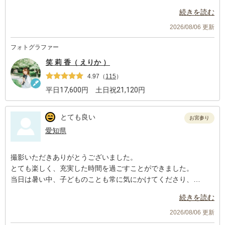
写真もどれも素敵なものばかりで大満足です！
続きを読む
2026/08/06 更新
フォトグラファー
笑 莉 香（ えりか ）
4.97
（
115
）
平日
17,600
円 土日祝
21,120
円
とても良い
お宮参り
愛知県
撮影いただきありがとうございました。
とても楽しく、充実した時間を過ごすことができました。
当日は暑い中、子どものことも常に気にかけてくださり、
細やかなお心遣いまで本当にありがとうございました。
続きを読む
着方が分からなかった産着も優しく着付けくださり、大変助かり
ました。
2026/08/06 更新
またお願いしたいと思いました。