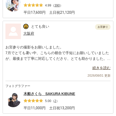
4.99
（
390
）
平日
17,600
円 土日祝
21,120
円
とても良い
お宮参り
大阪府
お宮参りの撮影をお願いしました。
7月でとても暑い中、こちらの都合で手短にお願いしていました
が、最後まで丁寧に対応してくださり、とても助かりました。
とても優しい方で、素敵な写真をたくさん撮っていただき、大切
続きを読む
な思い出が増えました。
また七五三などの機会にもぜひお願いしたいです。
2026/08/01 更新
この度は本当にありがとうございました！
フォトグラファー
木船さくら SAKURA KIBUNE
5.00
（
2
）
平日
11,000
円 土日祝
13,200
円