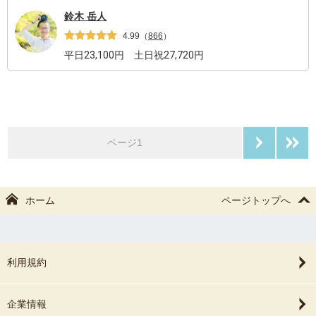
鈴木 岳人
4.99
（
866
）
平日
23,100
円 土日祝
27,720
円
次のペー
ページ1
ホーム
ページトップへ
利用規約
企業情報