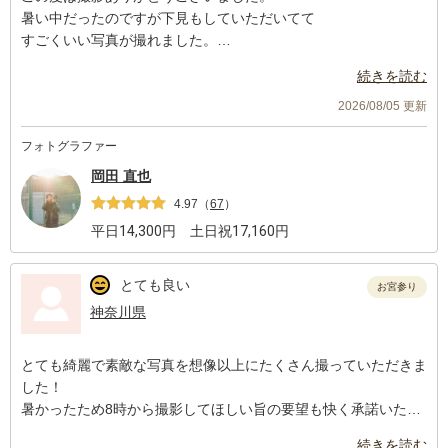
暑い中だったのですが下見もしていただいてて
すごくいい写真が撮れました。
感謝いたします。
続きを読む
お宮参りなので赤ちゃんにできるだけ負担なく考えていただき泣
くことなく終われました。
2026/08/05 更新
また行事の際は撮影していただきたいです。
フォトグラファー
岡田 直也
4.97
（
67
）
平日
14,300
円 土日祝
17,160
円
とても良い
お宮参り
神奈川県
とても綺麗で素敵な写真を想像以上にたくさん撮っていただきま
した！
暑かったため8時から撮影してほしい旨の要望も快く承諾いただ
けましたし、
続きを読む