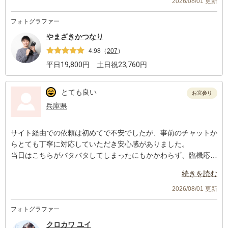
2026/08/01 更新
フォトグラファー
やまざきかつなり
4.98
（
207
）
平日
19,800
円 土日祝
23,760
円
とても良い
お宮参り
兵庫県
サイト経由での依頼は初めてで不安でしたが、事前のチャットか
らとても丁寧に対応していただき安心感がありました。
当日はこちらがバタバタしてしまったにもかかわらず、臨機応変
にサポートしてくださり感謝しています。おかげさまで、希望し
続きを読む
ていたカットをすべて残すことができました。
納品された写真は色味も構図も素晴らしく、クロカワさんにお願
2026/08/01 更新
いして本当に大正解でした！
フォトグラファー
また次の機会があれば、ぜひクロカワさんに撮影をお願いしたい
と思います。
クロカワ ユイ