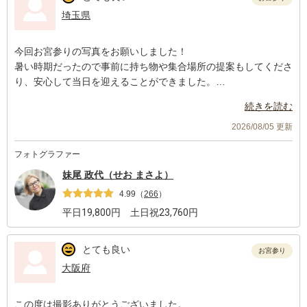
埼玉県
今回お宮参りの写真をお願いしました！
暑い時期だったので事前に持ち物や集合場所の提案もしてくださ
り、安心して当日を迎えることができました。
当日は産着のかけ方のサポートや、時間を過ぎても祈祷時間ギリ
続きを読む
ギリまでこだわってたくさん撮ってくださいました。
2026/08/05 更新
出来上がった写真は全てレタッチされ夏らしい明るく爽やかな雰
フォトグラファー
囲気で、写真が苦手な私たちの為に微妙な違いの中から選べるよ
う多く納品してくださり、気に入ったものを選ぶことができまし
妹尾 政代（せお まさよ）
た！
4.99
（
266
）
義父母のショットも普段中々撮らないということで喜んでおりま
平日
19,800
円 土日祝
23,760
円
した🍀
また機会があればお願いしたいと思います。
とても良い
お宮参り
この度は本当にありがとうございました！
大阪府
この度は撮影ありがとうございました。