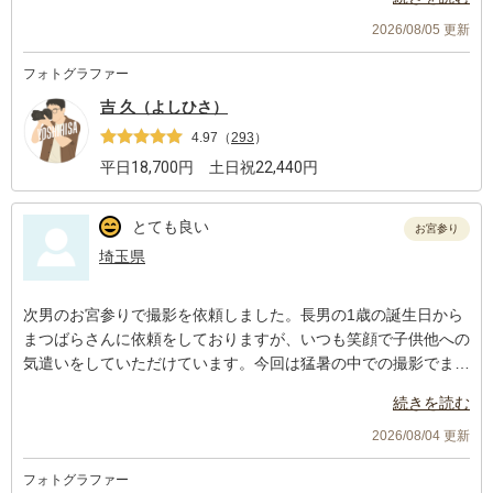
家で飼っているわんちゃんも一緒に撮影したいなどのわがままも
聞いていただけました。
2026/08/05 更新
また、ポーズもすべて指定いただけたので安心して撮影に臨むこ
フォトグラファー
とができました。
また家族写真を撮ることがあればお願いしたいです。
吉 久（よしひさ）
4.97
（
293
）
平日
18,700
円 土日祝
22,440
円
とても良い
お宮参り
埼玉県
次男のお宮参りで撮影を依頼しました。長男の1歳の誕生日から
まつばらさんに依頼をしておりますが、いつも笑顔で子供他への
気遣いをしていただけています。今回は猛暑の中での撮影でまつ
ばらさんもきつかったと思いますが、最後まで撮影に臨んでくだ
続きを読む
さいました。おかげで、思い出に残るお宮参りになったと感じて
おります。納品いただいた写真にも大変満足しております。次回
2026/08/04 更新
の記念日にも依頼をしたいと思いますので、その際はよろしくお
フォトグラファー
願いいたします。この度はありがとうございました。