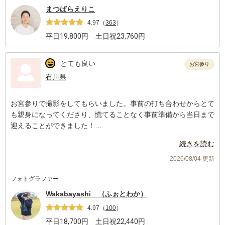
まつばらえりこ
4.97
（
363
）
平日
19,800
円 土日祝
23,760
円
とても良い
お宮参り
石川県
お宮参りで撮影をしてもらいました。事前の打ち合わせからとて
も親身になってくださり、慌てることなく事前準備から当日まで
迎えることができました！
写真も、決まった場所だけでなく、良いと思った表情の写真をた
続きを読む
くさん撮ってくださり楽しい時間となりました。ありがとうござ
いました☺️
2026/08/04 更新
フォトグラファー
Wakabayashi （ふぉとわか）
4.97
（
100
）
平日
18,700
円 土日祝
22,440
円