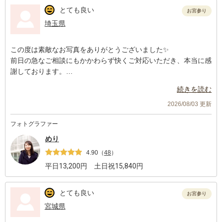
とても良い
お宮参り
埼玉県
この度は素敵なお写真をありがとうございました✨
前日の急なご相談にもかかわらず快くご対応いただき、本当に感
謝しております。
当日はとても暑く、バタバタと慌ただしくなってしまいました
続きを読む
が、終始優しく声をかけてくださり安心して撮影することができ
ました☺️
2026/08/03 更新
納品いただいたお写真はどれも自然で温かい雰囲気で、家族にと
フォトグラファー
って大切な思い出になりました。
また機会がありましたら、ぜひお願いしたいです。
めり
ありがとうございました🌿
4.90
（
48
）
平日
13,200
円 土日祝
15,840
円
とても良い
お宮参り
宮城県