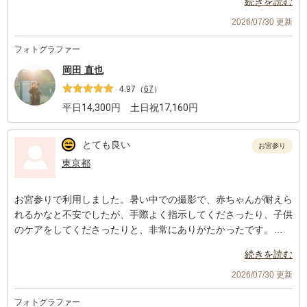
続きを読む
ました！！
お写真を拝見させて頂きましたがどのお写真もいいお写真で感動
2026/07/30 更新
いたしました！
フォトグラファー
いい家族写真が撮れてまた機会があればハーフバースデーなども
依頼したいです！
岡田 直也
4.97
（
67
）
平日
14,300
円 土日祝
17,160
円
とても良い
お宮参り
東京都
お宮参りで利用しました。暑い中での撮影で、赤ちゃんが耐えら
れるかなと不安でしたが、手際よく指示してくださったり、子供
のケアをしてくださったりと、非常にありがたかったです。
写真も逐一見せてくださり、満足度が高いです。また記念日の際
続きを読む
は利用させていただきます。
2026/07/30 更新
フォトグラファー