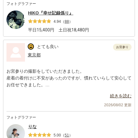
フォトグラファー
HIKO『幸せ記録係り』
4.94
（
88
）
平日
15,400
円 土日祝
18,480
円
とても良い
お宮参り
東京都
お宮参りの撮影をしていただきました。
産着の着付けに不安があったのですが、慣れていらして安心して
お任せできました。
祖父母もおり、人数が多かったのですが、臨機応変にてきぱきと
続きを読む
ディレクションしてくださりました。
様々なバリエーションで自然体な笑顔を撮っていただいて、クオ
2026/08/02 更新
リティにも満足です。
フォトグラファー
また節目のイベントでお願いしたいなと思います。
りな
5.00
（
51
）