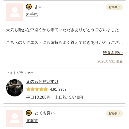
よい
お宮参り
岩手県
天気も微妙な中遠くから来ていただきありがとうございました！
こちらのリクエストにも気持ちよく答えて頂きありがとうござい
ました！
続きを読む
写真もとても満足していますが、時間が余ってしまったのが少し
2026/07/31 更新
もったいないなと…
フォトグラファー
私のリサーチ不足なのですが、ただ歩いてる後ろ姿など決めポー
ズ以外ももっと撮って貰えば良かったと…
えのもとだいすけ
初めてだったのでポーズ分からなかったので少しポーズの勉強し
4.91
（
35
）
ていけば良かったです！
平日
13,200
円 土日祝
15,840
円
2歳の子どももえのもとさんのことが気に入ったようでイタズラ
しに行ってました😂
とても良い
お宮参り
すみません！
北海道