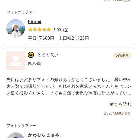
写真も翌々日にはアップしていただき、対応が早いうえに、参考
フォトグラファー
写真通りにとても素敵に撮影していただいて良い思い出になりま
した。
hitomi
5.00
（
3
）
平日
17,600
円 土日祝
21,120
円
とても良い
お宮参り
東京都
先日はお宮参りフォトの撮影ありがとうございました！暑い中&
大人数での撮影でしたが、それぞれの家族と赤ちゃんとをバラン
ス良く撮影くださり、とても自然で素敵な写真に仕上がっていま
した。家族からも好評でした。
続きを読む
2026/08/03 更新
フォトグラファー
かわむら まさや