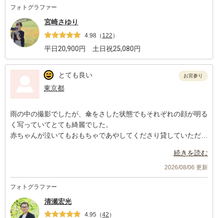
フォトグラファー
宮崎さゆり
4.98
（
122
）
平日
20,900
円 土日祝
25,080
円
とても良い
お宮参り
東京都
雨の中の撮影でしたが、傘をさした状態でもそれぞれの顔が明る
く写っていてとても綺麗でした。
赤ちゃんが泣いてもおもちゃであやしてくださり貸していただい
た産着も華やかでかわいかったです。
続きを読む
2026/08/06 更新
フォトグラファー
清瀬宏光
4.95
（
42
）