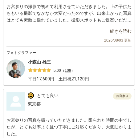
お宮参りの撮影で初めて利用させていただきました。上の子供た
ちもいる撮影でなかなか大変だったのですが、出来上がった写真
はとても素敵に撮れていました。撮影スポットもご提案いだだき
どれもとても良い写真でした。お願いして本当によかったです。
続きを読む
ぜひまたお願いしたいです。
2026/08/03 更新
フォトグラファー
小森山 雄三
5.00
（
109
）
平日
17,600
円 土日祝
21,120
円
とても良い
お宮参り
東京都
お宮参りの写真を撮っていただきました。限られた時間の中でし
たが、とても効率よく且つ丁寧にご対応くださり、大変助かりま
した。