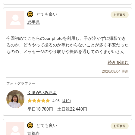
とても良い
お宮参り
岩手県
今回初めてこちらのour photoを利用し、子が泣かずに撮影でき
るのか、どうやって撮るのか等わからないことが多く不安だった
ものの、メッセージのやり取りや撮影を通してのくまがいさんの
お人柄のおかげで、順調に撮影を終えることができました。
続きを読む
出来上がった写真も素敵で柔らかい仕上がりになり大満足です。
この度はありがとうございました。また機会があればよろしくお
2026/08/04 更新
願いします。
フォトグラファー
くまがいみちよ
4.96
（
419
）
平日
18,700
円 土日祝
22,440
円
とても良い
お宮参り
京都府