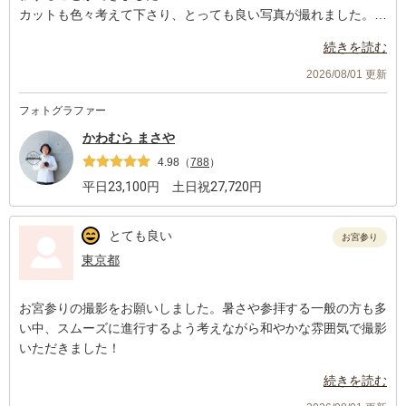
カットも色々考えて下さり、とっても良い写真が撮れました。仕
上がりもとっても素敵です。
続きを読む
また機会があったらお願いしたいです！
2026/08/01 更新
フォトグラファー
かわむら まさや
4.98
（
788
）
平日
23,100
円 土日祝
27,720
円
とても良い
お宮参り
東京都
お宮参りの撮影をお願いしました。暑さや参拝する一般の方も多
い中、スムーズに進行するよう考えながら和やかな雰囲気で撮影
いただきました！
続きを読む