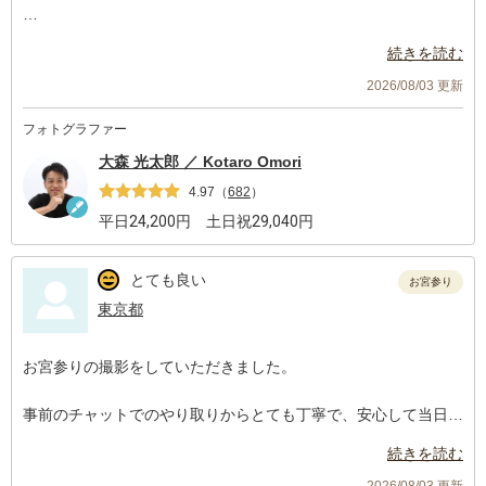
暑い中での撮影で、赤ちゃんが耐えられるか不安でしたが、手際
続きを読む
よく指示してくださったり、こまめに休憩を挟んで頂き、非常に
ありがたかったです。写真も逐一見せてくださり、満足度が高い
2026/08/03 更新
です。
フォトグラファー
また機会があればお願いしたいと思います。
大森 光太郎 ／ Kotaro Omori
4.97
（
682
）
平日
24,200
円 土日祝
29,040
円
とても良い
お宮参り
東京都
お宮参りの撮影をしていただきました。
事前のチャットでのやり取りからとても丁寧で、安心して当日を
迎えることができました。撮影中も子どもへとても親切に対応し
続きを読む
ていただき、大変助かりました。
2026/08/03 更新