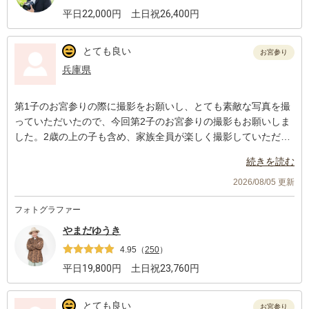
平日
22,000
円 土日祝
26,400
円
とても良い
お宮参り
兵庫県
第1子のお宮参りの際に撮影をお願いし、とても素敵な写真を撮
っていただいたので、今回第2子のお宮参りの撮影もお願いしま
した。2歳の上の子も含め、家族全員が楽しく撮影していただく
ことができました。暑い中だったので、優先順位をつけて手早く
続きを読む
ポーズなどを指示していただけたこともありがたかったです。
2026/08/05 更新
フォトグラファー
やまだゆうき
4.95
（
250
）
平日
19,800
円 土日祝
23,760
円
とても良い
お宮参り