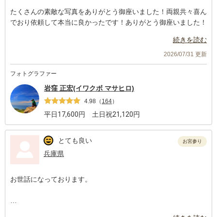
とても優しい雰囲気で気軽に写真お願いできるのでフレンドリー
たくさんの素敵な写真をありがとう御座いました！両親共々喜ん
に撮りたい方おすすめです
でおり依頼して本当に良かったです！ありがとう御座いました！
続きを読む
2026/07/31 更新
フォトグラファー
岩窪 正宏(イワクボ マサヒロ)
4.98
（
164
）
平日
17,600
円 土日祝
21,120
円
とても良い
お宮参り
兵庫県
お世話になっております。
この度は猛暑の中、臨機応変に対応して下さりありがとうござい