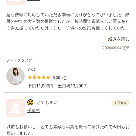
急な依頼に対応していただき本当にありがとうございました。酷
暑の中での大人数の撮影でしたが、短時間で素晴らしい写真をた
くさん撮っていただけました。子供への対応も優しくしていただ
いたり、産着も整えていただいたり写真以外にもたくさん助けて
続きを読む
いただきました。ありがとうございました。完成した写真もとて
も温かい作品で大変満足しています。
2026/08/04 更新
とてもオススメしたいカメラマンさんです。
フォトグラファー
かよ
5.00
（
2
）
平日
11,000
円 土日祝
13,200
円
とても良い
お宮参り
千葉県
以前もお願いし、とても素敵な写真を撮って頂けたので今回もお
願いしました。