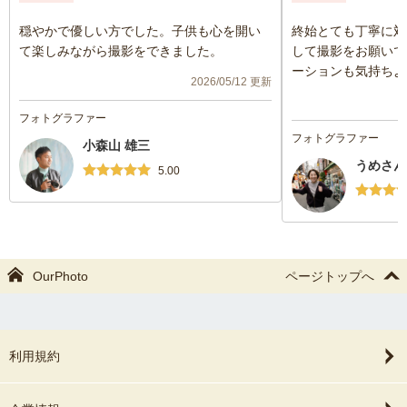
穏やかで優しい方でした。子供も心を開い
終始とても丁寧に対
て楽しみながら撮影をできました。
して撮影をお願いで
ーションも気持ちよ
2026/05/12 更新
み取ってくださって
がった写真もとても
フォトグラファー
ありがとうございま
フォトグラファー
小森山 雄三
うめさん
5.00
OurPhoto
ページトップへ
利用規約