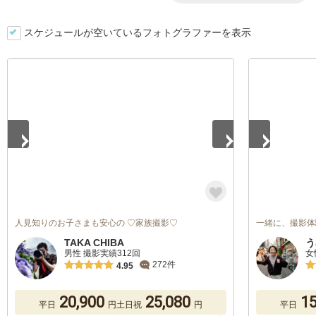
スケジュールが空いているフォトグラファーを表示
1
/
5
1
/
5
人見知りのお子さまも安心の ♡家族撮影♡
一緒に、撮影体
TAKA CHIBA
う
男性 撮影実績312回
女
272件
4.95
20,900
25,080
15
平日
円
土日祝
円
平日