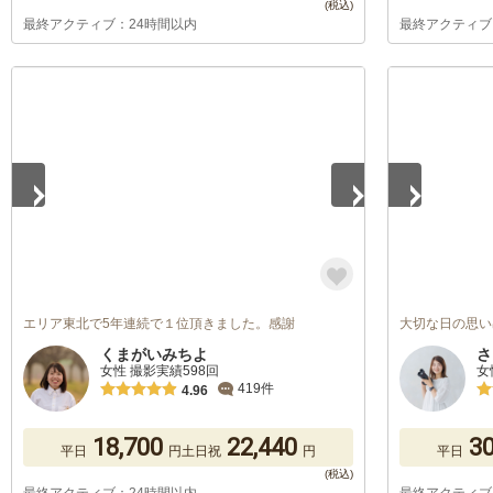
最終アクティブ：24時間以内
最終アクティブ
1
/
5
1
/
5
エリア東北で5年連続で１位頂きました。感謝
大切な日の思い
くまがいみちよ
さ
女性 撮影実績598回
女
419件
4.96
18,700
22,440
30
平日
円
土日祝
円
平日