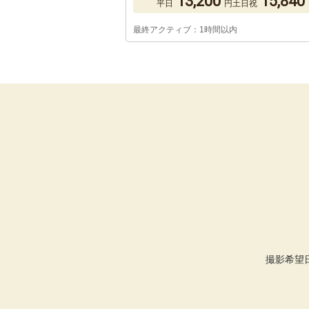
13,200
15,840
平日
円
土日祝
最終アクティブ：1時間以内
撮影希望