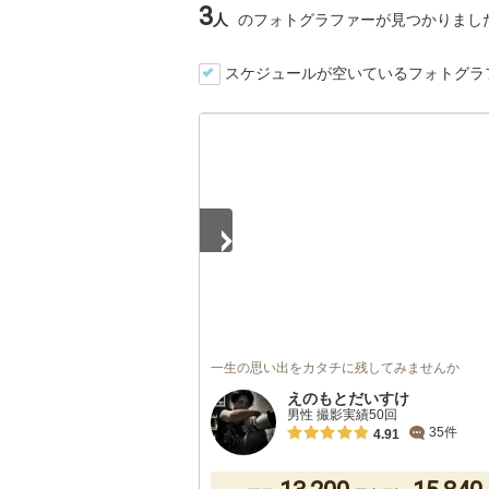
3
人
のフォトグラファーが見つかりまし
スケジュールが空いているフォトグラ
1
/
5
一生の思い出をカタチに残してみませんか
えのもとだいすけ
男性 撮影実績50回
35件
4.91