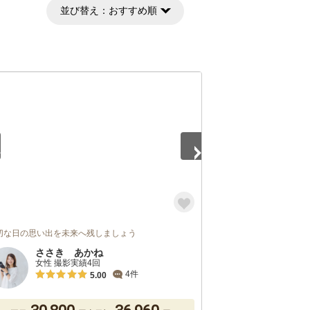
並び替え：
おすすめ順
5
切な日の思い出を未来へ残しましょう
ささき あかね
女性 撮影実績4回
4件
5.00