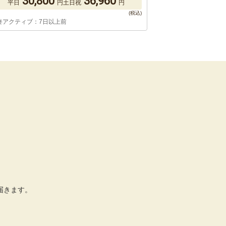
30,800
36,960
平日
円
土日祝
円
終アクティブ：7日以上前
届きます。