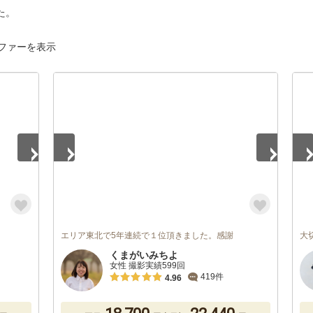
た。
ファーを表示
1
/
5
1
/
エリア東北で5年連続で１位頂きました。感謝
大
くまがいみちよ
女性 撮影実績599回
419件
4.96