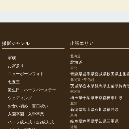
撮影ジャンル
出張エリア
北海道
家族
北海道
お宮参り
東北
ニューボーンフォト
青森県
岩手県
宮城県
秋田県
山形
北関東・甲信越
七五三
茨城県
栃木県
群馬県
山梨県
長野
誕生日・ハーフバースデー
南関東
埼玉県
千葉県
東京都
神奈川県
ウェディング
北陸
お食い初め・百日祝い
新潟県
富山県
石川県
福井県
入園卒園・入学卒業
東海
岐阜県
静岡県
愛知県
三重県
ハーフ成人式（1/2成人式）
近畿