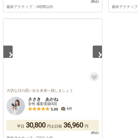
最終アクティブ：1時間以内
最終アクティブ
1
/
5
大切な日の思い出を未来へ残しましょう
ささき あかね
女性 撮影実績4回
4件
5.00
30,800
36,960
平日
円
土日祝
円