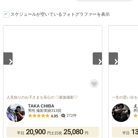
スケジュールが空いているフォトグラファーを表示
1
/
5
1
/
5
人見知りのお子さまも安心の ♡家族撮影♡
一生の思い出を
TAKA CHIBA
え
男性 撮影実績313回
男
272件
4.95
20,900
25,080
13
平日
円
土日祝
円
平日