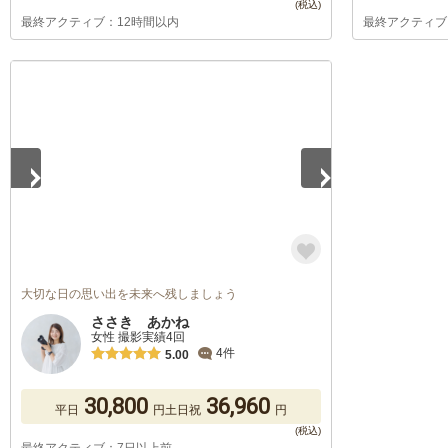
最終アクティブ：12時間以内
最終アクティブ
1
/
5
大切な日の思い出を未来へ残しましょう
ささき あかね
女性 撮影実績4回
4件
5.00
30,800
36,960
平日
円
土日祝
円