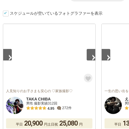
スケジュールが空いているフォトグラファーを表示
1
/
5
1
/
5
人見知りのお子さまも安心の ♡家族撮影♡
一生の思い出を
TAKA CHIBA
え
男性 撮影実績312回
男
272件
4.95
20,900
25,080
13
平日
円
土日祝
円
平日