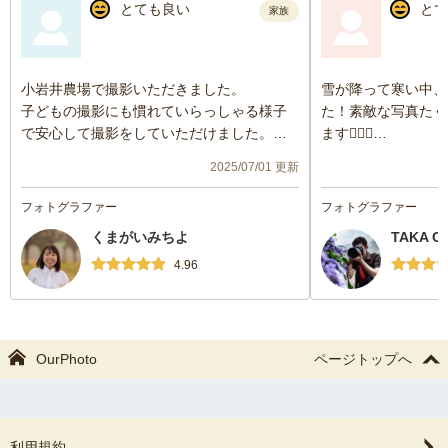
とても良い
とて
家族
小岩井農場で撮影いただきました。
雪が降って寒い中、
子どもの撮影にも慣れていらっしゃる様子
た！素敵な写真たく
で安心して撮影をしていただけました。
ます🙇🏻‍♂️
私たちの様々な表情
2025/07/01 更新
家族も、子供も、笑顔を引き出しながらと
頂き、たのしい撮影
っていただいて感謝しています。ありがと
また来週もよろしく
フォトグラファー
フォトグラファー
うございました！
くまがいみちよ
TAKA C
4.96
OurPhoto
ページトップへ
利用規約