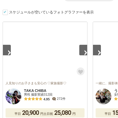
スケジュールが空いているフォトグラファーを表示
1
/
5
1
/
5
人見知りのお子さまも安心の ♡家族撮影♡
一緒に、撮影体
TAKA CHIBA
う
男性 撮影実績312回
女
272件
4.95
20,900
25,080
15
平日
円
土日祝
円
平日