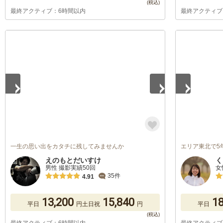
最終アクティブ：6時間以内
最終アクティブ
1
/
5
1
/
5
一生の思い出をカタチに残してみませんか
エリア東北で5
えのもとだいすけ
く
男性 撮影実績50回
女
35件
4.91
13,200
15,840
18
平日
円
土日祝
円
平日