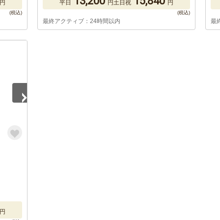
13,200
15,840
円
平日
円
土日祝
円
最終アクティブ：24時間以内
最
円