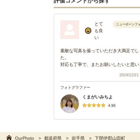
評価コメントから探す
とて
ニューボーンフ
も良
い
素敵な写真を撮っていただき大満足でし
た。
対応も丁寧で、またお願いしたいと思い
した。
2024/12/2
フォトグラファー
くまがいみちよ
4.96
OurPhoto
都道府県
岩手県
下閉伊郡山田町