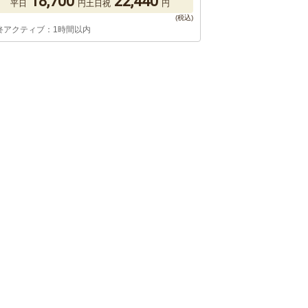
18,700
22,440
平日
円
土日祝
円
終アクティブ：1時間以内