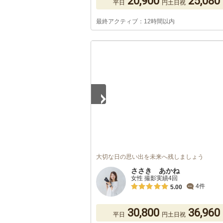
20,900
25,080
平日
円
土日祝
最終アクティブ：12時間以内
1
/
5
大切な日の思い出を未来へ残しましょう
ささき あかね
女性 撮影実績4回
4件
5.00
30,800
36,960
平日
円
土日祝