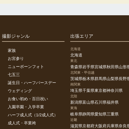
撮影ジャンル
出張エリア
北海道
家族
北海道
お宮参り
東北
ニューボーンフォト
青森県
岩手県
宮城県
秋田県
山形
北関東・甲信越
七五三
茨城県
栃木県
群馬県
山梨県
長野
誕生日・ハーフバースデー
南関東
埼玉県
千葉県
東京都
神奈川県
ウェディング
北陸
お食い初め・百日祝い
新潟県
富山県
石川県
福井県
入園卒園・入学卒業
東海
岐阜県
静岡県
愛知県
三重県
ハーフ成人式（1/2成人式）
近畿
成人式・卒業袴
滋賀県
京都府
大阪府
兵庫県
奈良