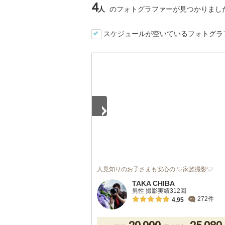
4
人
のフォトグラファーが見つかりまし
スケジュールが空いているフォトグラ
1
/
5
人見知りのお子さまも安心の ♡家族撮影♡
TAKA CHIBA
男性 撮影実績312回
272件
4.95