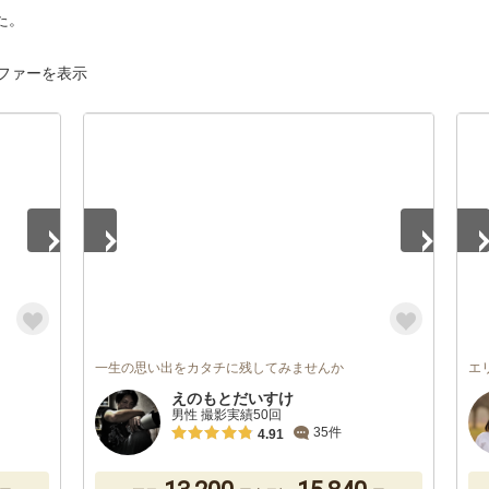
た。
ファーを表示
1
/
5
1
/
一生の思い出をカタチに残してみませんか
エ
えのもとだいすけ
男性 撮影実績50回
35件
4.91