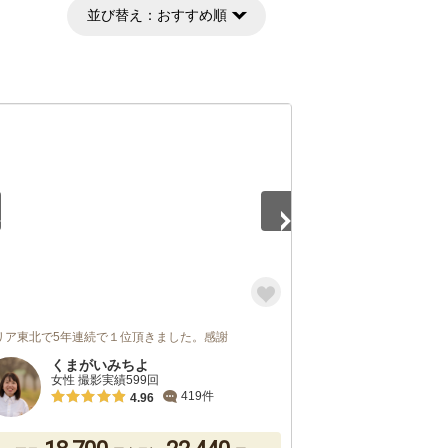
並び替え：
おすすめ順
5
リア東北で5年連続で１位頂きました。感謝
くまがいみちよ
女性 撮影実績599回
419件
4.96