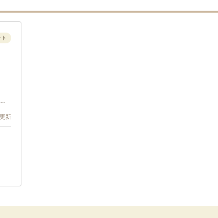
ォト
ま
1 更新