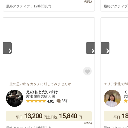
最終アクティブ：12時間以内
最終アクティブ
1
/
5
1
/
5
一生の思い出をカタチに残してみませんか
エリア東北で5
えのもとだいすけ
く
男性 撮影実績50回
女
35件
4.91
13,200
15,840
18
平日
円
土日祝
円
平日