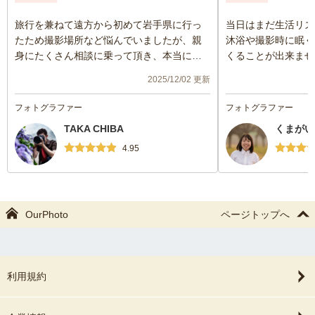
旅行を兼ねて遠方から初めて岩手県に行っ
当日はまだ生活リズ
たため撮影場所など悩んでいましたが、親
沐浴や撮影時に眠く
身にたくさん相談に乗って頂き、本当に助
くることが出来ませ
かりました。いろいろと気遣って頂き、ポ
度か目が覚めてしま
2025/12/02 更新
ーズの提案などもして頂き、すごく楽しん
くて申し訳なかった
で撮影に臨むことが出来ました。初めての
すよ〜」と優しく声
フォトグラファー
フォトグラファー
ウエディング前撮り、素敵な写真をたくさ
た。出来上がった写
TAKA CHIBA
くまがい
ん撮って頂いて、心より感謝です！旅行の
ばかりで本当に感謝
素敵な思い出になりました！
セルフとの違いを感
4.95
ございました🙇🏻‍♀️✨
OurPhoto
ページトップへ
利用規約