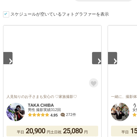
スケジュールが空いているフォトグラファーを表示
1
/
5
1
/
5
人見知りのお子さまも安心の ♡家族撮影♡
一緒に、撮影体
TAKA CHIBA
う
男性 撮影実績312回
女
272件
4.95
20,900
25,080
15
平日
円
土日祝
円
平日