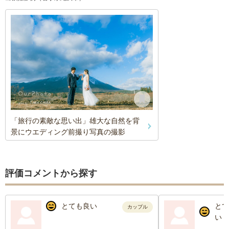
「旅行の素敵な思い出」雄大な自然を背
景にウエディング前撮り写真の撮影
評価コメントから探す
とても良い
とて
カップル
い