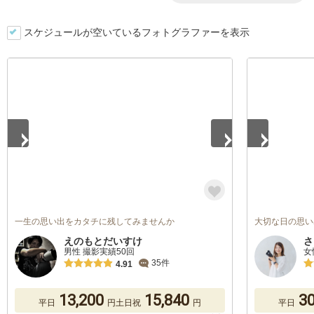
スケジュールが空いているフォトグラファーを表示
1
/
5
1
/
5
一生の思い出をカタチに残してみませんか
大切な日の思い
えのもとだいすけ
さ
男性 撮影実績50回
女
35件
4.91
13,200
15,840
30
平日
円
土日祝
円
平日