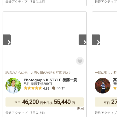
最終アクティブ：7日以上前
最終アクティブ
1
/
5
1
/
5
記憶のさらに先、大切な日の物語を写真で紡ぐ
一緒に楽しい時
Photograph K STYLE 後藤一貴
高
男性 撮影実績299回
男
227件
4.89
46,200
55,440
27
平日
円
土日祝
円
平日
最終アクティブ：7日以上前
最終アクティブ