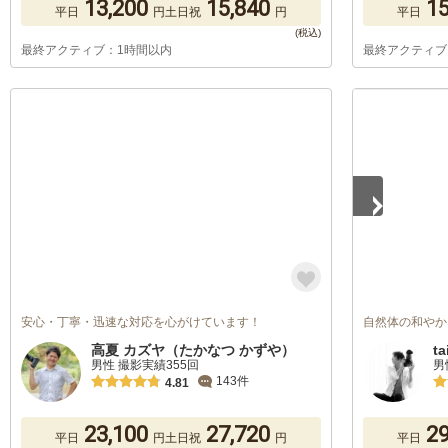
13,200
15,840
15
平日
円
土日祝
円
平日
最終アクティブ：1時間以内
最終アクティブ
1
/
4
安心・丁寧・迅速な対応を心がけています！
自然体の和やか
高夏 カズヤ（たかなつ かずや）
ta
男性 撮影実績355回
男
143件
4.81
23,100
27,720
29
平日
円
土日祝
円
平日