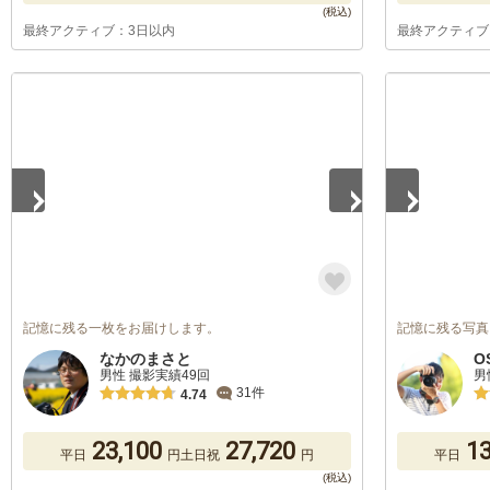
最終アクティブ：3日以内
最終アクティブ
1
/
2
1
/
3
記憶に残る一枚をお届けします。
記憶に残る写真
なかのまさと
O
男性 撮影実績49回
男
31件
4.74
23,100
27,720
13
平日
円
土日祝
円
平日