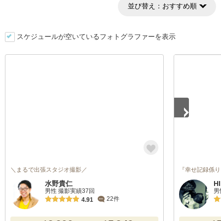
並び替え：
おすすめ順
スケジュールが空いているフォトグラファーを表示
1
/
4
＼まるで出張スタジオ撮影／
『幸せ記録係り
水野貴仁
H
男性 撮影実績37回
男
22件
4.91