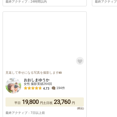
最終アクティブ：24時間以内
最終アクティブ
見返して幸せになる写真を撮影します📸
おおしまゆうか
女性 撮影実績264回
194件
4.73
19,800
23,760
平日
円
土日祝
円
最終アクティブ：7日以上前