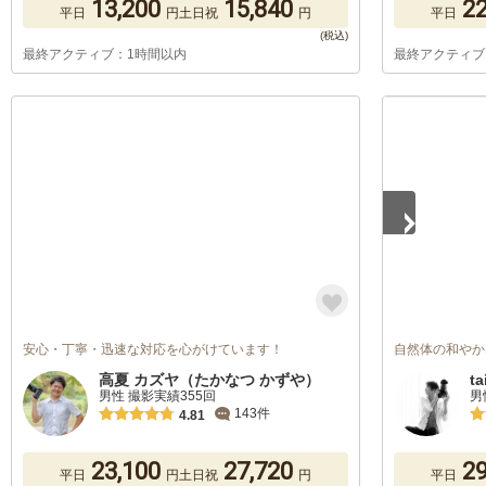
13,200
15,840
22
平日
円
土日祝
円
平日
最終アクティブ：1時間以内
最終アクティブ
1
/
4
安心・丁寧・迅速な対応を心がけています！
自然体の和やか
高夏 カズヤ（たかなつ かずや）
ta
男性 撮影実績355回
男
143件
4.81
23,100
27,720
29
平日
円
土日祝
円
平日