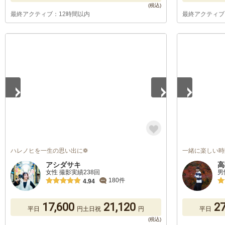
最終アクティブ：12時間以内
最終アクティブ
1
/
5
1
/
5
ハレノヒを一生の思い出に❁
一緒に楽しい時
アシダサキ
高
女性 撮影実績238回
男
180件
4.94
17,600
21,120
27
平日
円
土日祝
円
平日