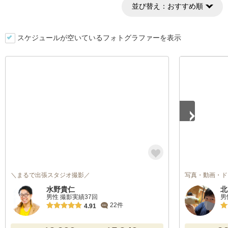
並び替え：
おすすめ順
スケジュールが空いているフォトグラファーを表示
1
/
5
＼まるで出張スタジオ撮影／
写真・動画・ド
水野貴仁
北
男性 撮影実績37回
男
22件
4.91