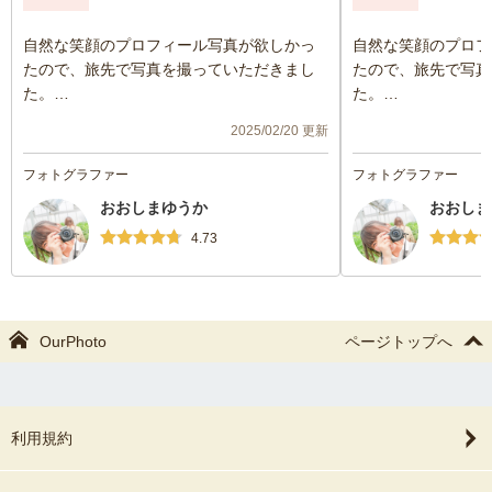
自然な笑顔のプロフィール写真が欲しかっ
自然な笑顔のプロフ
たので、旅先で写真を撮っていただきまし
たので、旅先で写真
た。
た。
当日は風が強く髪が乱れてしまうことがあ
当日は風が強く髪が
2025/02/20 更新
ったのですが、風が吹きやんだときにシャ
ったのですが、風が
ッターチャンスを逃さず、自然な笑顔の写
ッターチャンスを逃
フォトグラファー
フォトグラファー
真を沢山撮ってくださいました。
真を沢山撮ってくだ
おおしまゆうか
おおしま
車の移動範囲であれば旅先での撮影もして
車の移動範囲であれ
いただけるので、いい写真を残しておきた
いただけるので、い
4.73
い方にはお勧めだと思います。
い方にはお勧めだと
OurPhoto
ページトップへ
利用規約