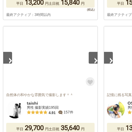
13,200
15,840
15
平日
円
土日祝
円
平日
最終アクティブ：3時間以内
最終アクティブ
1
/
4
1
/
3
自然体の和やかな雰囲気で撮影します＾＾
記憶に残る写真
taishi
O
男性 撮影実績195回
男
157件
4.91
29,700
35,640
13
平日
円
土日祝
円
平日