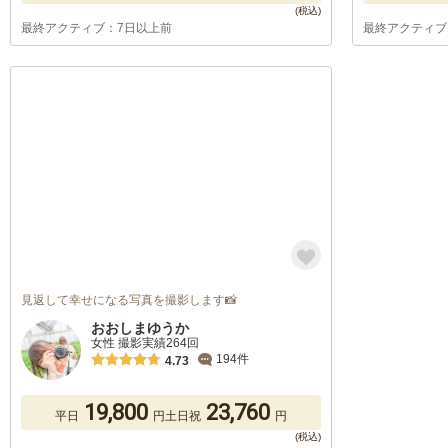
最終アクティブ：7日以上前
最終アクティブ
見返して幸せになる写真を撮影します📸
おおしまゆうか
女性 撮影実績264回
194件
4.73
19,800
23,760
平日
円
土日祝
円