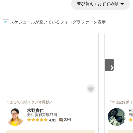
並び替え：
おすすめ順
スケジュールが空いているフォトグラファーを表示
1
/
4
＼まるで出張スタジオ撮影／
『幸せ記録係り
水野貴仁
H
男性 撮影実績37回
男
22件
4.91