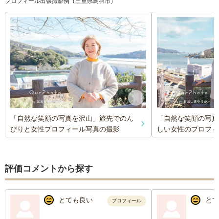
プロフィール出張撮影例（三重県鳥羽市）
「自然な笑顔の写真を沢山」旅先でのん
「自然な笑顔の写真
びりと女性プロフィール写真の撮影
しい女性のプロフィ
評価コメントから探す
とても良い
とて
プロフィール