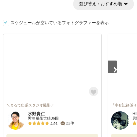
並び替え：
おすすめ順
スケジュールが空いているフォトグラファーを表示
1
/
4
＼まるで出張スタジオ撮影／
『幸せ記録係り
水野貴仁
H
男性 撮影実績36回
男
22件
4.91