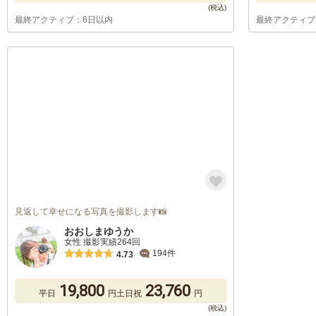
最終アクティブ：6日以内
最終アクティブ
見返して幸せになる写真を撮影します📸
おおしまゆうか
女性 撮影実績264回
194件
4.73
19,800
23,760
平日
円
土日祝
円