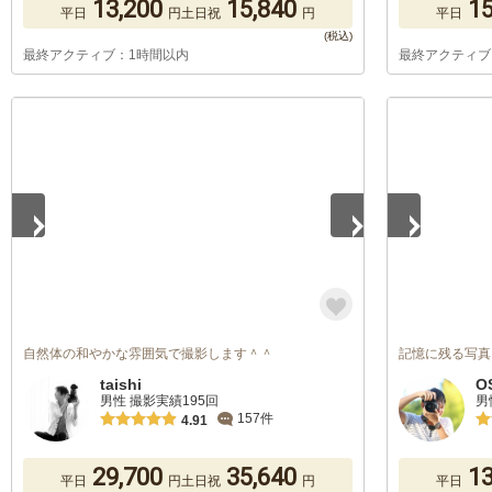
13,200
15,840
15
平日
円
土日祝
円
平日
最終アクティブ：1時間以内
最終アクティブ
1
/
4
1
/
3
自然体の和やかな雰囲気で撮影します＾＾
記憶に残る写真
taishi
O
男性 撮影実績195回
男
157件
4.91
29,700
35,640
13
平日
円
土日祝
円
平日