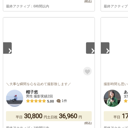
最終アクティブ：6時間以内
最終アクティブ
1
/
5
1
/
5
＼大事な瞬間を心を込めて撮影致します／
撮影時間も思い
帽子悠
あ
男性 撮影実績2回
女
1件
5.00
30,800
36,960
17
平日
円
土日祝
円
平日