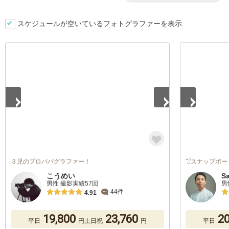
スケジュールが空いているフォトグラファーを表示
1
/
5
1
/
5
３児のプロパパグラファー！
𓅿スナップポー
こうめい
S
男性 撮影実績57回
男
44件
4.91
19,800
23,760
20
平日
円
土日祝
円
平日