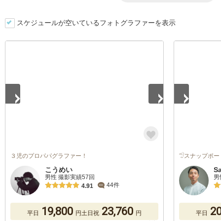
スケジュールが空いているフォトグラファーを表示
1
/
5
1
/
5
３児のプロパパグラファー！
𓅿スナップポー
こうめい
S
男性 撮影実績57回
男
44件
4.91
19,800
23,760
20
平日
円
土日祝
円
平日