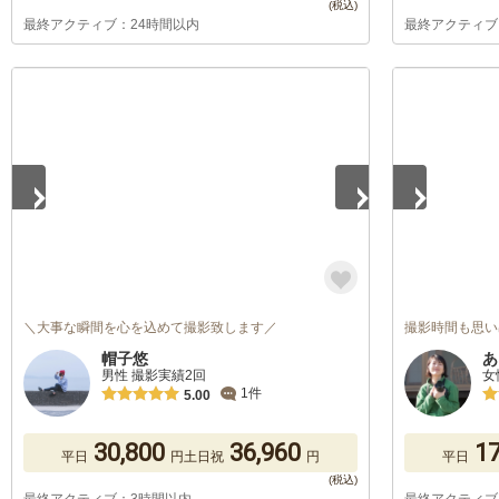
最終アクティブ：24時間以内
最終アクティブ
1
/
5
1
/
5
＼大事な瞬間を心を込めて撮影致します／
撮影時間も思い
帽子悠
あ
男性 撮影実績2回
女
1件
5.00
30,800
36,960
17
平日
円
土日祝
円
平日