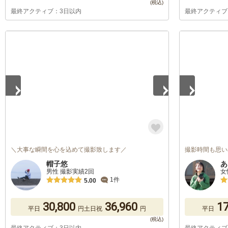
最終アクティブ：3日以内
最終アクティブ
1
/
5
1
/
5
＼大事な瞬間を心を込めて撮影致します／
撮影時間も思い
帽子悠
あ
男性 撮影実績2回
女
1件
5.00
30,800
36,960
17
平日
円
土日祝
円
平日