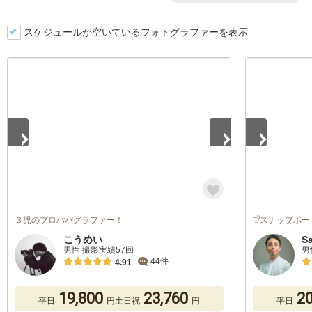
スケジュールが空いているフォトグラファーを表示
1
/
5
1
/
5
３児のプロパパグラファー！
𓅿スナップポー
こうめい
S
男性 撮影実績57回
男
44件
4.91
19,800
23,760
20
平日
円
土日祝
円
平日