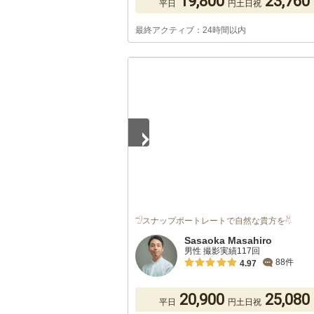
19,800
23,760
平日
円
土日祝
最終アクティブ：24時間以内
1
/
5
𓅿スナップポートレートで自然な貴方を𓄃
Sasaoka Masahiro
男性 撮影実績117回
88件
4.97
20,900
25,080
平日
円
土日祝