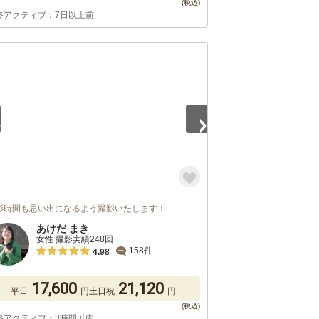
終アクティブ：7日以上前
5
影時間も思い出になるよう撮影いたします！
あけだ まき
女性 撮影実績248回
158件
4.98
17,600
21,120
平日
円
土日祝
円
終アクティブ：3時間以内