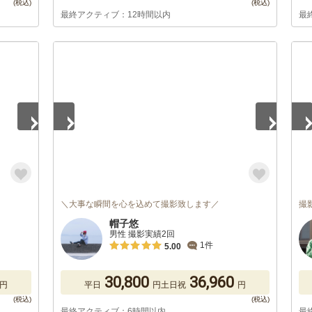
最終アクティブ：12時間以内
最
1
/
5
1
/
＼大事な瞬間を心を込めて撮影致します／
撮
帽子悠
男性 撮影実績2回
1件
5.00
30,800
36,960
円
平日
円
土日祝
円
最終アクティブ：6時間以内
最