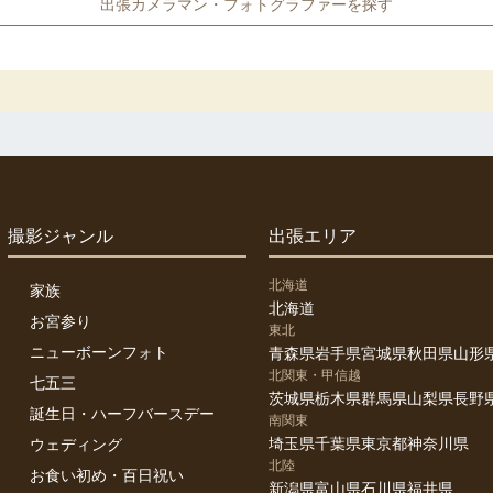
出張カメラマン・フォトグラファーを探す
撮影ジャンル
出張エリア
北海道
家族
北海道
お宮参り
東北
ニューボーンフォト
青森県
岩手県
宮城県
秋田県
山形
北関東・甲信越
七五三
茨城県
栃木県
群馬県
山梨県
長野
誕生日・ハーフバースデー
南関東
埼玉県
千葉県
東京都
神奈川県
ウェディング
北陸
お食い初め・百日祝い
新潟県
富山県
石川県
福井県