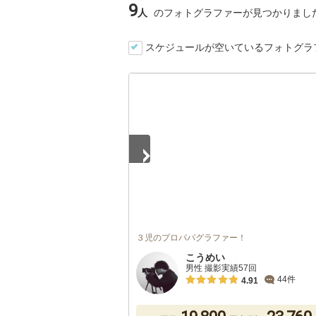
9
人
のフォトグラファーが見つかりまし
スケジュールが空いているフォトグラ
1
/
5
３児のプロパパグラファー！
こうめい
男性 撮影実績57回
44件
4.91