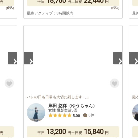
18,700
22,440
円
平日
円
土日祝
円
最終アクティブ：3時間以内
最
1
/
5
1
/
ハレの日も日常も大切に残します‪𓂃 𓈒
撮
岸田 悠稀（ゆうちゃん）
女性 撮影実績5回
3件
5.00
13,200
15,840
円
平日
円
土日祝
円