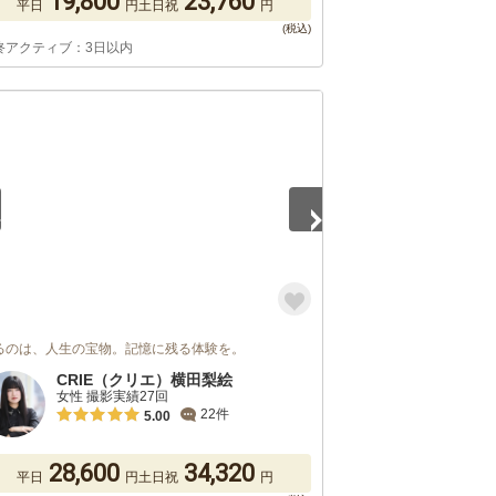
19,800
23,760
平日
円
土日祝
円
終アクティブ：3日以内
5
るのは、人生の宝物。記憶に残る体験を。
CRIE（クリエ）横田梨絵
女性 撮影実績27回
22件
5.00
28,600
34,320
平日
円
土日祝
円