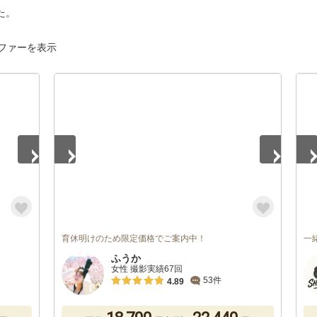
た。
ファーを表示
1
/
5
1
/
育休明けのため限定価格でご案内中！
一
ふうか
女性 撮影実績67回
53件
4.89