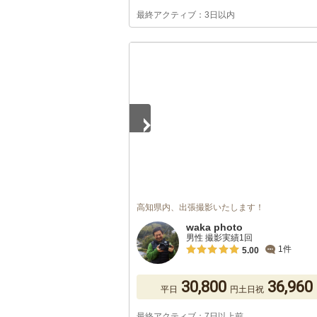
最終アクティブ：3日以内
1
/
5
高知県内、出張撮影いたします！
waka photo
男性 撮影実績1回
1件
5.00
30,800
36,960
平日
円
土日祝
最終アクティブ：7日以上前