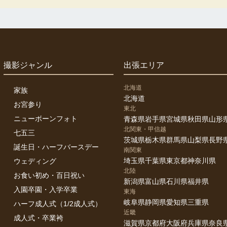
撮影ジャンル
出張エリア
北海道
家族
北海道
お宮参り
東北
ニューボーンフォト
青森県
岩手県
宮城県
秋田県
山形
北関東・甲信越
七五三
茨城県
栃木県
群馬県
山梨県
長野
誕生日・ハーフバースデー
南関東
埼玉県
千葉県
東京都
神奈川県
ウェディング
北陸
お食い初め・百日祝い
新潟県
富山県
石川県
福井県
入園卒園・入学卒業
東海
岐阜県
静岡県
愛知県
三重県
ハーフ成人式（1/2成人式）
近畿
成人式・卒業袴
滋賀県
京都府
大阪府
兵庫県
奈良