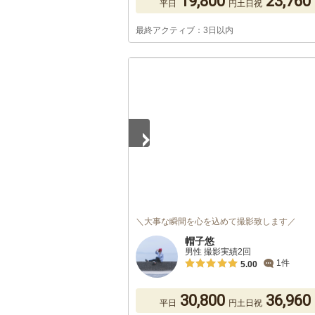
19,800
23,760
平日
円
土日祝
最終アクティブ：3日以内
1
/
5
＼大事な瞬間を心を込めて撮影致します／
帽子悠
男性 撮影実績2回
1件
5.00
30,800
36,960
平日
円
土日祝