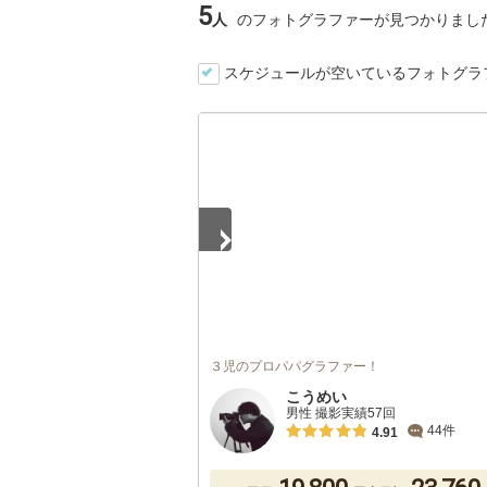
5
人
のフォトグラファーが見つかりまし
スケジュールが空いているフォトグラ
1
/
5
３児のプロパパグラファー！
こうめい
男性 撮影実績57回
44件
4.91