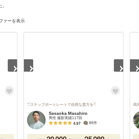
た。
ファーを表示
1
/
5
1
/
𓅿スナップポートレートで自然な貴方を𓄃
高
Sasaoka Masahiro
男性 撮影実績117回
88件
4.97