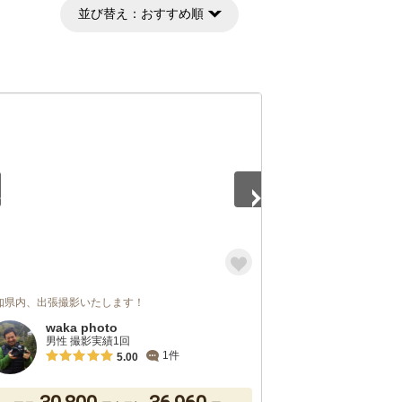
並び替え：
おすすめ順
5
知県内、出張撮影いたします！
waka photo
男性 撮影実績1回
1件
5.00