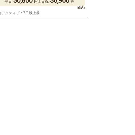
30,800
36,960
平日
円
土日祝
円
終アクティブ：7日以上前