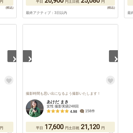
20,900
25,080
円
平日
円
土日祝
円
最終アクティブ：3日以内
最
1
/
5
撮影時間も思い出になるよう撮影いたします！
あけだ まき
女性 撮影実績248回
158件
4.98
17,600
21,120
円
平日
円
土日祝
円