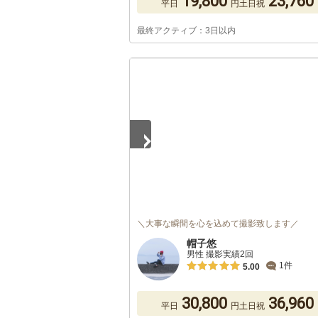
19,800
23,760
平日
円
土日祝
最終アクティブ：3日以内
1
/
5
＼大事な瞬間を心を込めて撮影致します／
帽子悠
男性 撮影実績2回
1件
5.00
30,800
36,960
平日
円
土日祝