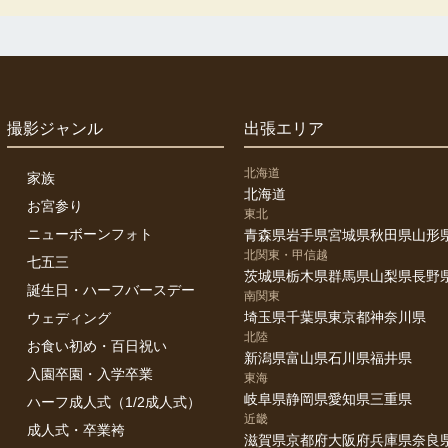
撮影ジャンル
出張エリア
北海道
家族
北海道
お宮参り
東北
ニューボーンフォト
青森県
岩手県
宮城県
秋田県
山形
北関東・甲信越
七五三
茨城県
栃木県
群馬県
山梨県
長野
誕生日・ハーフバースデー
南関東
埼玉県
千葉県
東京都
神奈川県
ウェディング
北陸
お食い初め・百日祝い
新潟県
富山県
石川県
福井県
入園卒園・入学卒業
東海
岐阜県
静岡県
愛知県
三重県
ハーフ成人式（1/2成人式）
近畿
成人式・卒業袴
滋賀県
京都府
大阪府
兵庫県
奈良