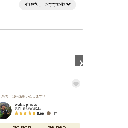
並び替え：
おすすめ順
5
知県内、出張撮影いたします！
waka photo
男性 撮影実績1回
1件
5.00