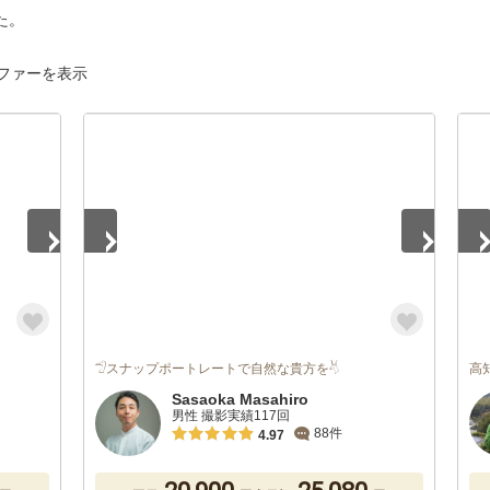
た。
ファーを表示
1
/
5
1
/
𓅿スナップポートレートで自然な貴方を𓄃
高
Sasaoka Masahiro
男性 撮影実績117回
88件
4.97