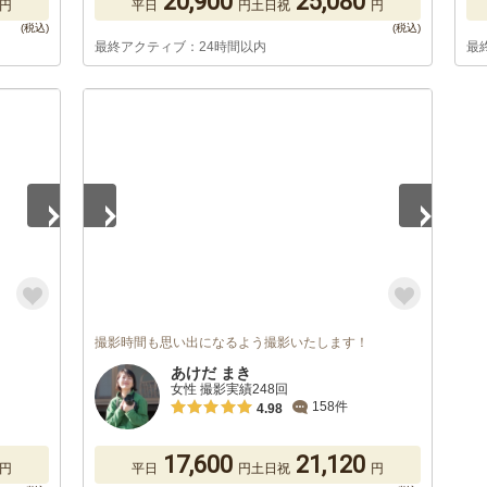
20,900
25,080
円
平日
円
土日祝
円
最終アクティブ：24時間以内
最
1
/
5
撮影時間も思い出になるよう撮影いたします！
あけだ まき
女性 撮影実績248回
158件
4.98
17,600
21,120
円
平日
円
土日祝
円