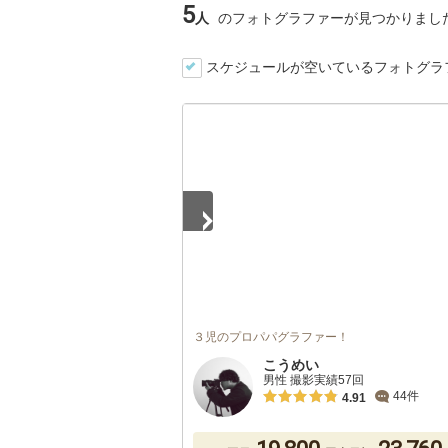
5
人
のフォトグラファーが見つかりまし
スケジュールが空いているフォトグラ
1
/
5
３児のプロパパグラファー！
こうめい
男性 撮影実績57回
44件
4.91