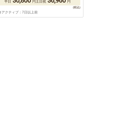
30,800
36,960
平日
円
土日祝
円
終アクティブ：7日以上前