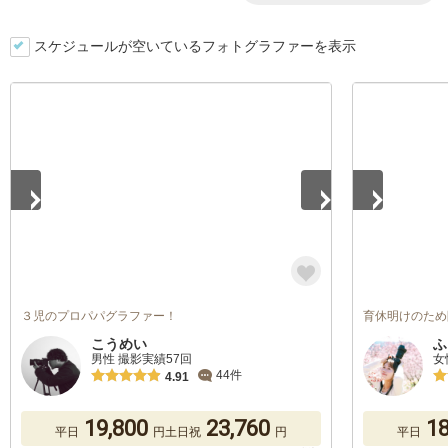
スケジュールが空いているフォトグラファーを表示
1
/
5
1
/
5
３児のプロパパグラファー！
育休明けのため
こうめい
ふ
男性 撮影実績57回
女
44件
4.91
19,800
23,760
18
平日
円
土日祝
円
平日