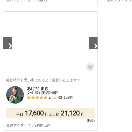
最終アクティブ：3日以内
最終アクティブ
1
/
5
撮影時間も思い出になるよう撮影いたします！
あけだ まき
女性 撮影実績248回
158件
4.98
17,600
21,120
平日
円
土日祝
円
最終アクティブ：3時間以内