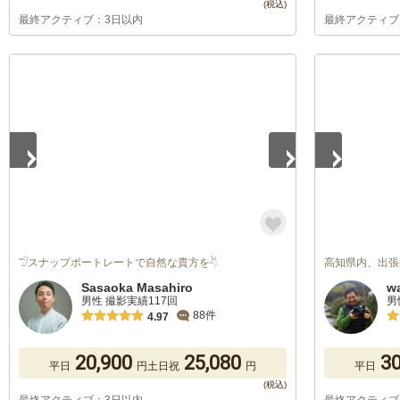
最終アクティブ：3日以内
最終アクティブ
1
/
5
1
/
5
𓅿スナップポートレートで自然な貴方を𓄃
高知県内、出張
Sasaoka Masahiro
w
男性 撮影実績117回
男
88件
4.97
20,900
25,080
30
平日
円
土日祝
円
平日