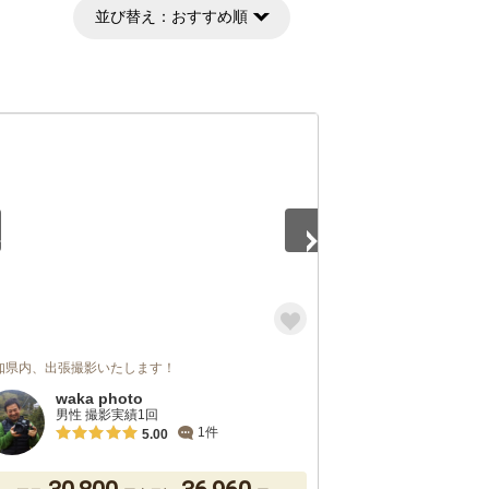
並び替え：
おすすめ順
5
知県内、出張撮影いたします！
waka photo
男性 撮影実績1回
1件
5.00