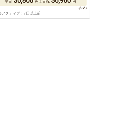
30,800
36,960
平日
円
土日祝
円
終アクティブ：7日以上前