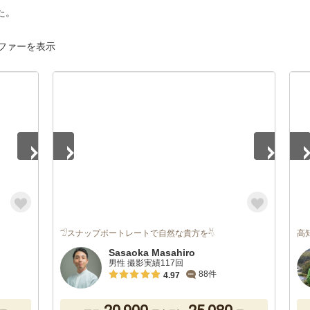
た。
ファーを表示
1
/
5
1
/
𓅿スナップポートレートで自然な貴方を𓄃
高
Sasaoka Masahiro
男性 撮影実績117回
88件
4.97