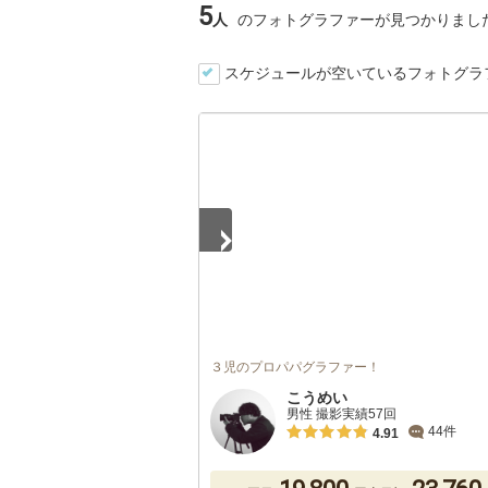
5
人
のフォトグラファーが見つかりまし
スケジュールが空いているフォトグラ
1
/
5
３児のプロパパグラファー！
こうめい
男性 撮影実績57回
44件
4.91