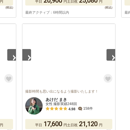
20,900
25,080
円
平日
円
土日祝
円
最終アクティブ：6時間以内
最
1
/
5
撮影時間も思い出になるよう撮影いたします！
あけだ まき
女性 撮影実績248回
158件
4.98
17,600
21,120
円
平日
円
土日祝
円