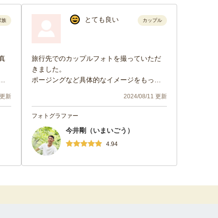
とても良い
家族
カップル
真
旅行先でのカップルフォトを撮っていただ
きました。
い
ポージングなど具体的なイメージをもって
いませんでしたが、「こうしてみましょ
3 更新
2024/08/11 更新
う」と色々ご提案いただき、とっても素敵
な写真を残すことができました！
フォトグラファー
写真に慣れない私たちでしたが、撮ってい
今井剛（いまいごう）
ただくうちに緊張もほぐれ、楽しいひとと
きを過ごす方ができたのは、今井さんのお
4.94
人柄があってこそだったと思います。
また次の機会もぜひお願いしたいです！