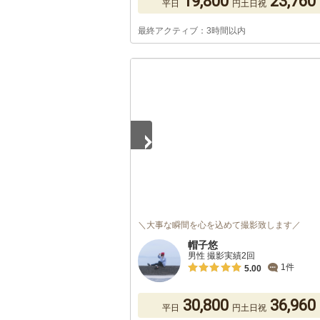
19,800
23,760
平日
円
土日祝
最終アクティブ：3時間以内
1
/
5
＼大事な瞬間を心を込めて撮影致します／
帽子悠
男性 撮影実績2回
1件
5.00
30,800
36,960
平日
円
土日祝