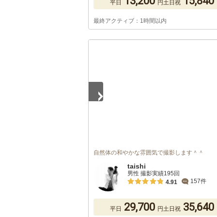
13,200
15,840
平日
円
土日祝
最終アクティブ：1時間以内
1
/
5
自然体の和やかな雰囲気で撮影します＾＾
taishi
男性 撮影実績195回
157件
4.91
29,700
35,640
平日
円
土日祝