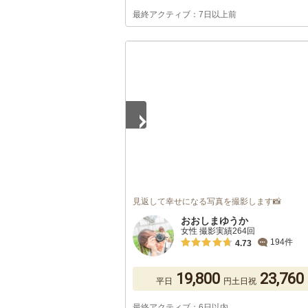
最終アクティブ：7日以上前
1
/
5
見返して幸せになる写真を撮影します📸
おおしまゆうか
女性 撮影実績264回
194件
4.73
19,800
23,760
平日
円
土日祝
最終アクティブ：6日以内