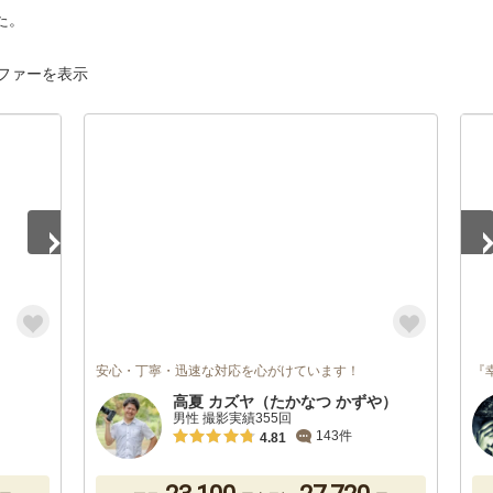
た。
ファーを表示
1
/
安心・丁寧・迅速な対応を心がけています！
『
高夏 カズヤ（たかなつ かずや）
男性 撮影実績355回
143件
4.81