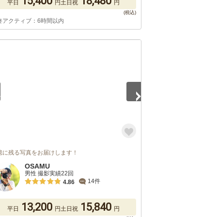
15,400
18,480
平日
円
土日祝
円
終アクティブ：6時間以内
5
憶に残る写真をお届けします！
OSAMU
男性 撮影実績22回
14件
4.86
13,200
15,840
平日
円
土日祝
円