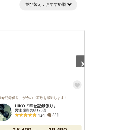
並び替え：
おすすめ順
5
幸せ記録係り』が今のご家族を撮影します！
HIKO『幸せ記録係り』
男性 撮影実績120回
88件
4.94