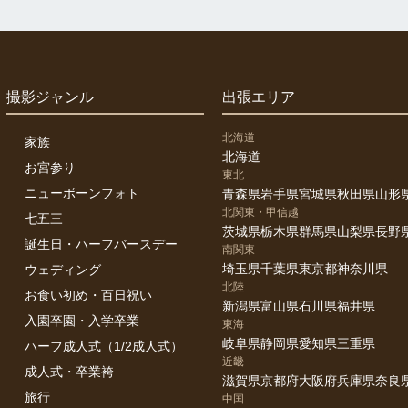
撮影ジャンル
出張エリア
北海道
家族
北海道
お宮参り
東北
ニューボーンフォト
青森県
岩手県
宮城県
秋田県
山形
北関東・甲信越
七五三
茨城県
栃木県
群馬県
山梨県
長野
誕生日・ハーフバースデー
南関東
埼玉県
千葉県
東京都
神奈川県
ウェディング
北陸
お食い初め・百日祝い
新潟県
富山県
石川県
福井県
入園卒園・入学卒業
東海
岐阜県
静岡県
愛知県
三重県
ハーフ成人式（1/2成人式）
近畿
成人式・卒業袴
滋賀県
京都府
大阪府
兵庫県
奈良
旅行
中国