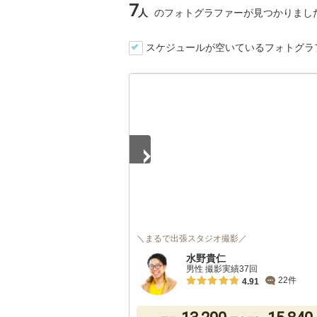
7
人
のフォトグラファーが見つかりまし
スケジュールが空いているフォトグラ
1
/
3
＼まるで出張スタジオ撮影／
水野貴仁
男性 撮影実績37回
22件
4.91