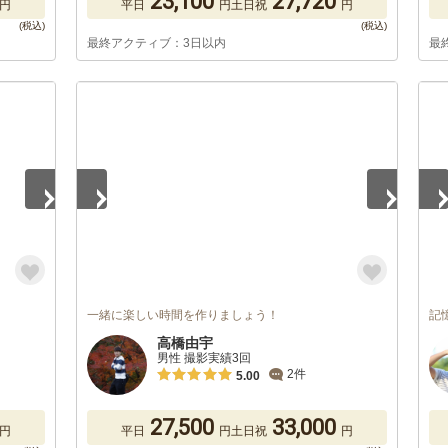
23,100
27,720
円
平日
円
土日祝
円
最終アクティブ：3日以内
最
1
/
5
1
/
一緒に楽しい時間を作りましょう！
記
高橋由宇
男性 撮影実績3回
2件
5.00
27,500
33,000
円
平日
円
土日祝
円