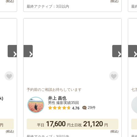
最終アクティブ：3日以内
最
1
/
5
1
/
予約前のご相談お待ちしています
七
k)
井上 昌也
男性 撮影実績35回
29件
4.76
17,600
21,120
円
平日
円
土日祝
円
最終アクティブ：3日以内
最