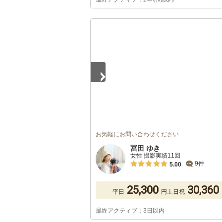
1
/
5
お気軽にお問い合わせください
冨田 ゆき
女性 撮影実績11回
9件
5.00
25,300
30,360
平日
円
土日祝
最終アクティブ：3日以内