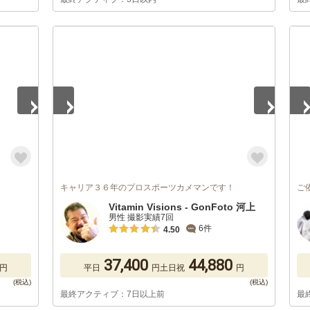
1
/
5
1
/
キャリア３６年のプロスポーツカメマンです！
ご
Vitamin Visions - GonFoto 河上
男性 撮影実績7回
6件
4.50
37,400
44,880
円
平日
円
土日祝
円
最終アクティブ：7日以上前
最