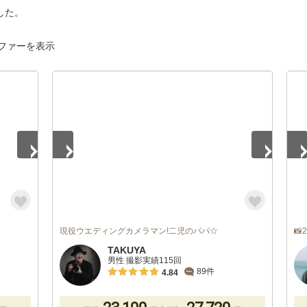
した。
ファーを表示
1
/
5
1
/
現役ウエディングカメラマン!二児のパパ☆

TAKUYA
男性 撮影実績115回
89件
4.84