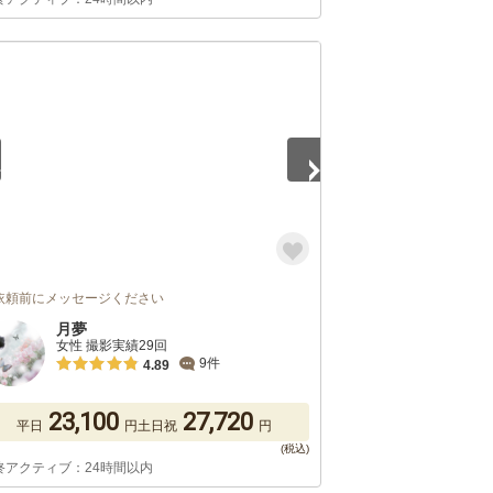
5
依頼前にメッセージください
月夢
女性 撮影実績29回
9件
4.89
23,100
27,720
平日
円
土日祝
円
終アクティブ：24時間以内