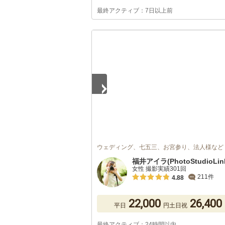
最終アクティブ：7日以上前
1
/
5
ウェディング、七五三、お宮参り、法人様など
福井アイラ(PhotoStudioLin
女性 撮影実績301回
211件
4.88
22,000
26,400
平日
円
土日祝
最終アクティブ：24時間以内