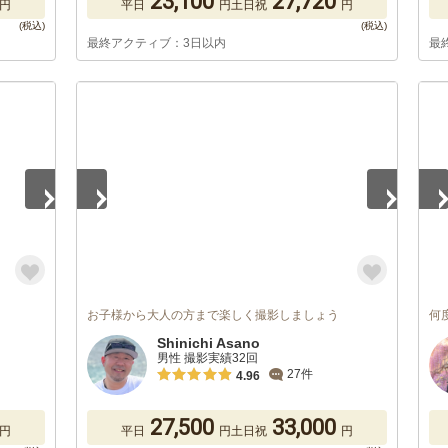
23,100
27,720
円
平日
円
土日祝
円
最終アクティブ：3日以内
最
1
/
5
1
/
お子様から大人の方まで楽しく撮影しましょう
何
Shinichi Asano
男性 撮影実績32回
27件
4.96
27,500
33,000
円
平日
円
土日祝
円