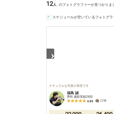
12
人
のフォトグラファーが見つかりま
スケジュールが空いているフォトグラ
1
/
5
ナチュラルな写真が得意です
福島 誠
男性 撮影実績28回
17件
4.94