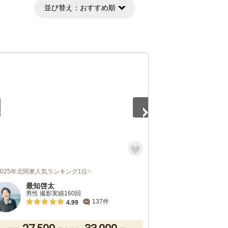
並び替え：
おすすめ順
5
2025年北関東人気ランキング1位✨
最知啓太
男性 撮影実績160回
137件
4.99