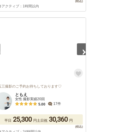
終アクティブ：1時間以内
5
五三撮影のご予約お待ちしております♡
ともえ
女性 撮影実績20回
17件
5.00
25,300
30,360
平日
円
土日祝
円
終アクティブ：24時間以内