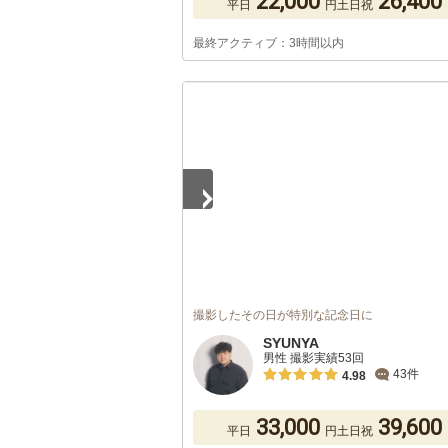
22,000
26,400
平日
円
土日祝
最終アクティブ：3時間以内
1
/
5
撮影したその日が特別な記念日に
SYUNYA
男性 撮影実績53回
43件
4.98
33,000
39,600
平日
円
土日祝