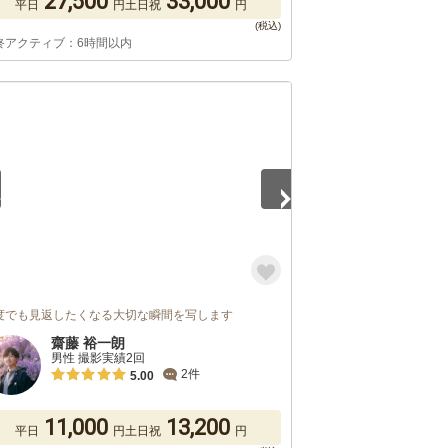
27,500
33,000
平日
円
土日祝
円
終アクティブ：6時間以内
5
度でも見返したくなる大切な瞬間を写します
齋藤 裕一朗
男性 撮影実績2回
2件
5.00
11,000
13,200
平日
円
土日祝
円