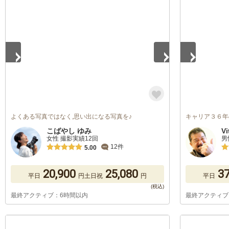
1
/
5
1
/
5
よくある写真ではなく,思い出になる写真を♪
キャリア３６年
こばやし ゆみ
V
女性 撮影実績12回
男
12件
5.00
20,900
25,080
37
平日
円
土日祝
円
平日
最終アクティブ：6時間以内
最終アクティブ
1
/
5
1
/
5