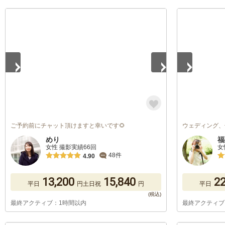
1
/
5
1
/
5
ご予約前にチャット頂けますと幸いです🌻
ウェディング、
めり
福
女性 撮影実績66回
女
48件
4.90
13,200
15,840
22
平日
円
土日祝
円
平日
最終アクティブ：1時間以内
最終アクティブ