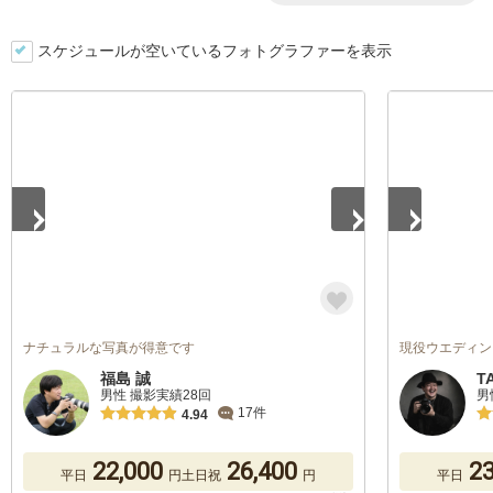
スケジュールが空いているフォトグラファーを表示
1
/
5
1
/
5
ナチュラルな写真が得意です
現役ウエディン
福島 誠
T
男性 撮影実績28回
男
17件
4.94
22,000
26,400
23
平日
円
土日祝
円
平日