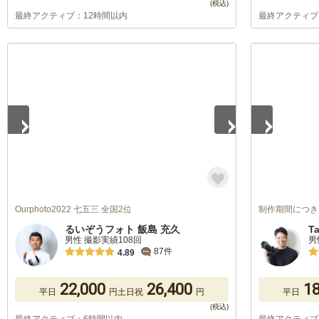
最終アクティブ：12時間以内
最終アクティブ
1
/
5
1
/
5
Ourphoto2022 七五三 全国2位
制作期間につき
るいぞうフォト 飯島 充久
T
男性 撮影実績108回
男
87件
4.89
22,000
26,400
18
平日
円
土日祝
円
平日