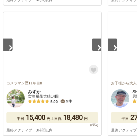
最終アクティブ：6時間以内
最終アクティブ
1
/
5
1
/
5
カメラマン歴11年目‼︎
お子様から大人
みずか
Sh
女性 撮影実績14回
男
9件
5.00
15,400
18,480
27
平日
円
土日祝
円
平日
最終アクティブ：3時間以内
最終アクティブ