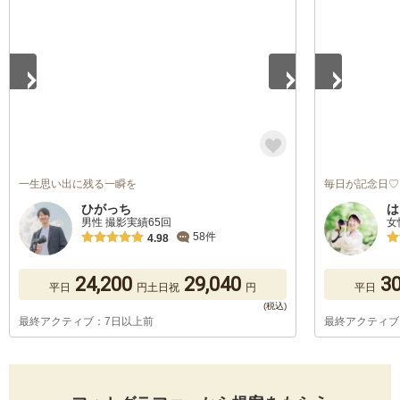
一生思い出に残る一瞬を
毎日が記念日♡
ひがっち
は
男性 撮影実績65回
女
58件
4.98
24,200
29,040
30
平日
円
土日祝
円
平日
最終アクティブ：7日以上前
最終アクティブ