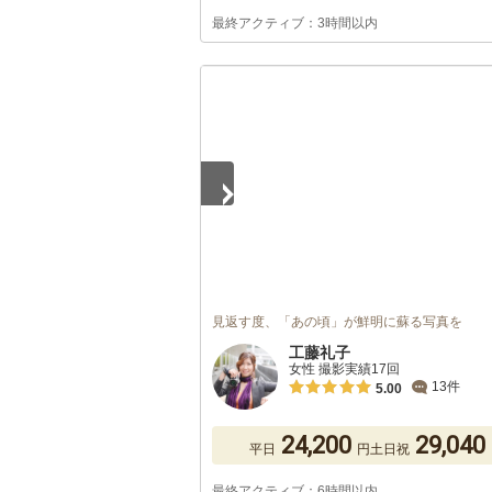
最終アクティブ：3時間以内
1
/
5
見返す度、「あの頃」が鮮明に蘇る写真を
工藤礼子
女性 撮影実績17回
13件
5.00
24,200
29,040
平日
円
土日祝
最終アクティブ：6時間以内