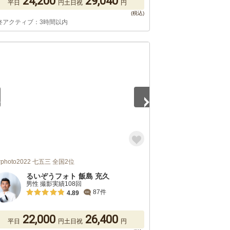
24,200
29,040
平日
円
土日祝
円
終アクティブ：3時間以内
5
rphoto2022 七五三 全国2位
るいぞうフォト 飯島 充久
男性 撮影実績108回
87件
4.89
22,000
26,400
平日
円
土日祝
円