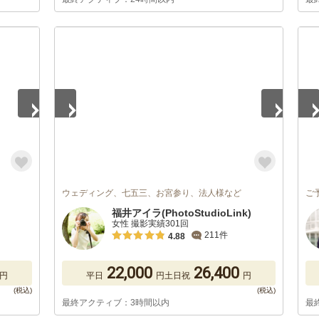
1
/
5
1
/
ウェディング、七五三、お宮参り、法人様など
ご
福井アイラ(PhotoStudioLink)
女性 撮影実績301回
211件
4.88
22,000
26,400
円
平日
円
土日祝
円
最終アクティブ：3時間以内
最