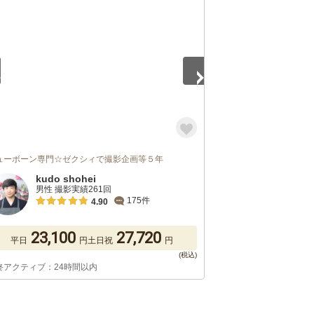
5
ューボーン専門☆ゼクシィで撮影企画等５年
kudo shohei
男性 撮影実績261回
175件
4.90
23,100
27,720
平日
円
土日祝
円
終アクティブ：24時間以内