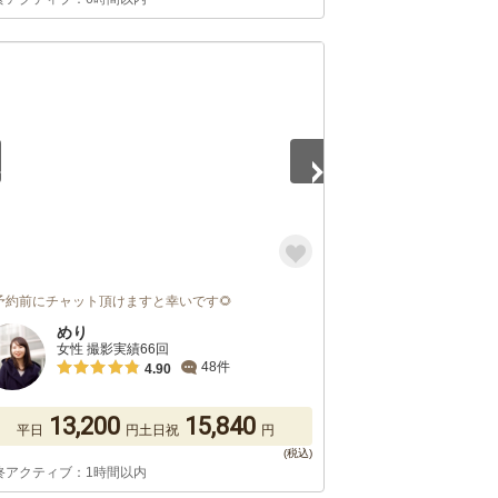
5
予約前にチャット頂けますと幸いです🌻
めり
女性 撮影実績66回
48件
4.90
13,200
15,840
平日
円
土日祝
円
終アクティブ：1時間以内