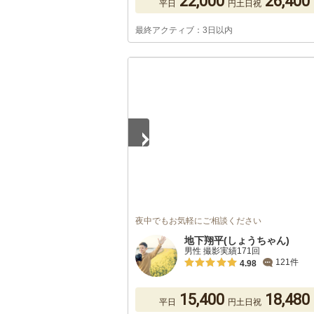
22,000
26,400
平日
円
土日祝
最終アクティブ：3日以内
1
/
5
夜中でもお気軽にご相談ください
地下翔平(しょうちゃん)
男性 撮影実績171回
121件
4.98
15,400
18,480
平日
円
土日祝