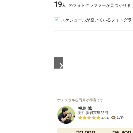
19
人
のフォトグラファーが見つかりま
スケジュールが空いているフォトグラ
1
/
5
ナチュラルな写真が得意です
福島 誠
男性 撮影実績28回
17件
4.94