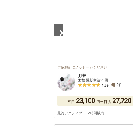
1
/
5
ご依頼前にメッセージください
月夢
女性 撮影実績29回
9件
4.89
23,100
27,720
平日
円
土日祝
最終アクティブ：12時間以内
1
/
5