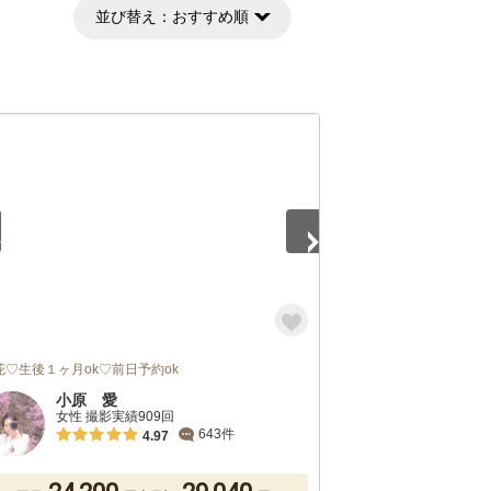
並び替え：
おすすめ順
5
花♡生後１ヶ月ok♡前日予約ok
小原 愛
女性 撮影実績909回
643件
4.97