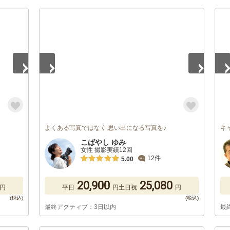
1
/
5
1
/
よくある写真ではなく,思い出になる写真を♪
キ
こばやし ゆみ
女性 撮影実績12回
12件
5.00
20,900
25,080
円
平日
円
土日祝
円
最終アクティブ：3日以内
最