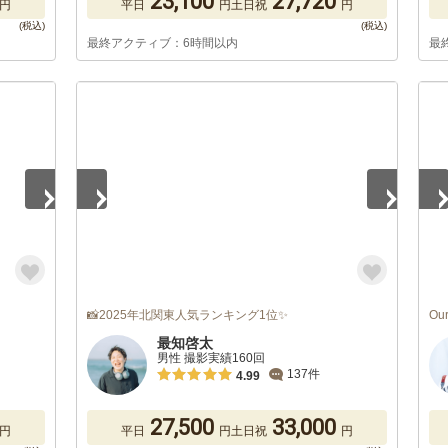
23,100
27,720
円
平日
円
土日祝
円
最終アクティブ：6時間以内
最
1
/
5
1
/
📸2025年北関東人気ランキング1位✨
Ou
最知啓太
男性 撮影実績160回
137件
4.99
27,500
33,000
円
平日
円
土日祝
円