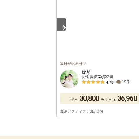
毎日が記念日♡
はぎ
女性 撮影実績22回
19件
4.79
30,800
36,960
平日
円
土日祝
最終アクティブ：3日以内