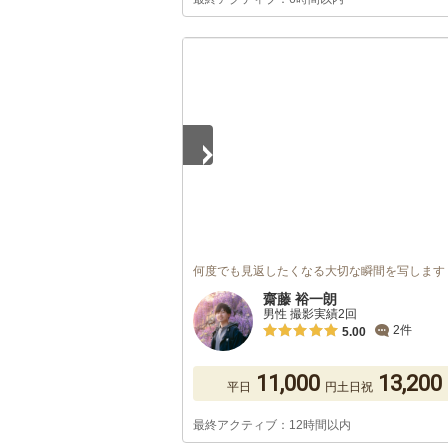
1
/
5
何度でも見返したくなる大切な瞬間を写します
齋藤 裕一朗
男性 撮影実績2回
2件
5.00
11,000
13,200
平日
円
土日祝
最終アクティブ：12時間以内