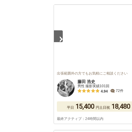
1
/
5
出張範囲外の方でもお気軽にご相談ください
藤田 浩史
男性 撮影実績101回
72件
4.94
15,400
18,480
平日
円
土日祝
最終アクティブ：24時間以内