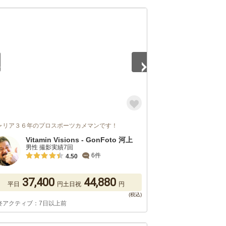
5
ャリア３６年のプロスポーツカメマンです！
Vitamin Visions - GonFoto 河上
男性 撮影実績7回
6件
4.50
37,400
44,880
平日
円
土日祝
円
終アクティブ：7日以上前