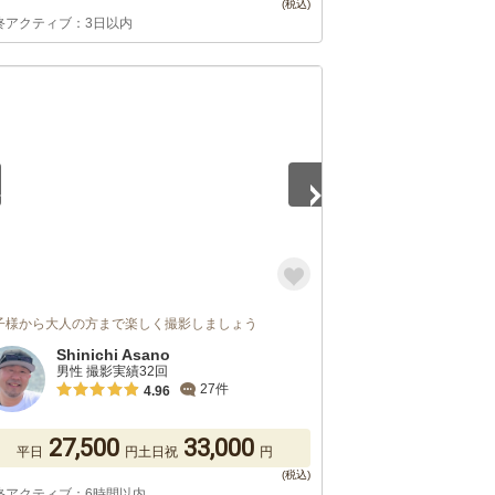
終アクティブ：3日以内
5
子様から大人の方まで楽しく撮影しましょう
Shinichi Asano
男性 撮影実績32回
27件
4.96
27,500
33,000
平日
円
土日祝
円
終アクティブ：6時間以内