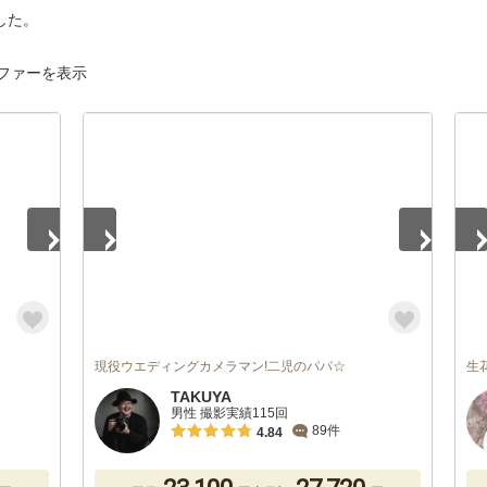
した。
ファーを表示
1
/
5
1
/
現役ウエディングカメラマン!二児のパパ☆
生
TAKUYA
男性 撮影実績115回
89件
4.84