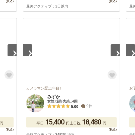
最終アクティブ：3日以内
最
1
/
5
1
/
カメラマン歴11年目‼︎
お
みずか
女性 撮影実績14回
9件
5.00
15,400
18,480
円
平日
円
土日祝
円
最終アクティブ：24時間以内
最