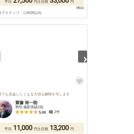
27,500
33,000
平日
円
土日祝
円
終アクティブ：12時間以内
5
度でも見返したくなる大切な瞬間を写します
齋藤 裕一朗
男性 撮影実績2回
2件
5.00
11,000
13,200
平日
円
土日祝
円