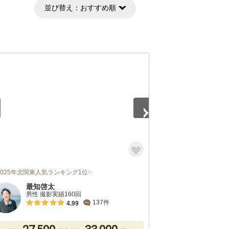
並び替え：
おすすめ順
5
2025年北関東人気ランキング1位✨
最知啓太
男性 撮影実績160回
137件
4.99