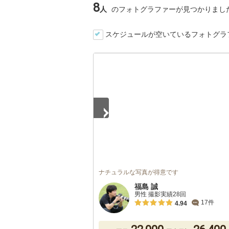
8
人
のフォトグラファーが見つかりまし
スケジュールが空いているフォトグラ
1
/
5
ナチュラルな写真が得意です
福島 誠
男性 撮影実績28回
17件
4.94