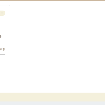
五三
も
さ
6 更新
、
が
が
撮