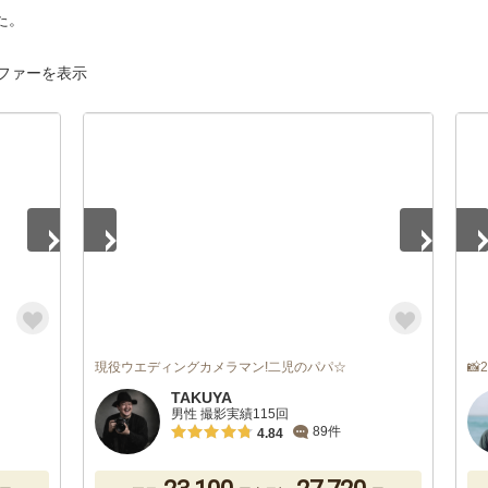
た。
ファーを表示
1
/
5
1
/
現役ウエディングカメラマン!二児のパパ☆

TAKUYA
男性 撮影実績115回
89件
4.84