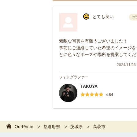
とても良い
七
素敵な写真を有難うございました！
事前にご連絡していた希望のイメージを
とに色々なポーズや場所を提案してくだ
り感謝です。
2024/11/2
小道具も無料でお借りすることができて
さらに素敵な写真を撮っていただくこと
フォトグラファー
できました。
TAKUYA
子供への声かけも優しく、男性は少々怖
りがちな娘も怖がることなく嬉しそうに
4.84
影に望んでいました。
OurPhoto
都道府県
茨城県
高萩市