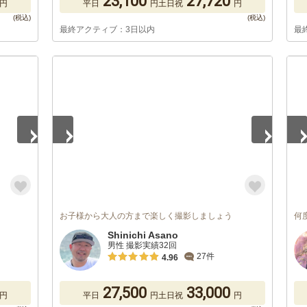
23,100
27,720
円
平日
円
土日祝
円
最終アクティブ：3日以内
最
1
/
5
1
/
お子様から大人の方まで楽しく撮影しましょう
何
Shinichi Asano
男性 撮影実績32回
27件
4.96
27,500
33,000
円
平日
円
土日祝
円