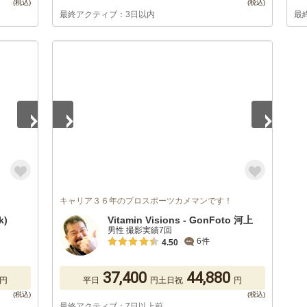
最終アクティブ：3日以内
最
1
/
5
キャリア３６年のプロスポーツカメマンです！
k)
Vitamin Visions - GonFoto 河上
男性 撮影実績7回
6件
4.50
37,400
44,880
円
平日
円
土日祝
円
最終アクティブ：7日以上前