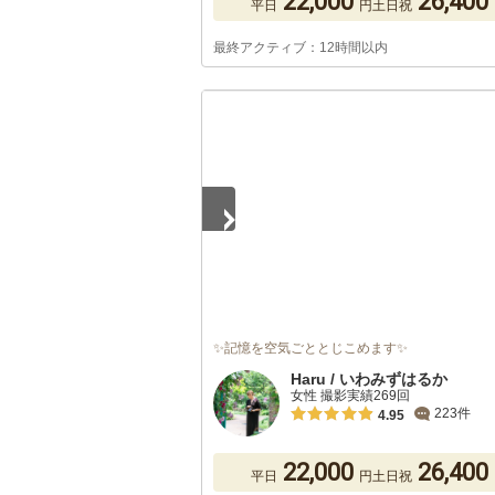
22,000
26,400
平日
円
土日祝
最終アクティブ：12時間以内
1
/
5
✨記憶を空気ごととじこめます✨
Haru / いわみずはるか
女性 撮影実績269回
223件
4.95
22,000
26,400
平日
円
土日祝