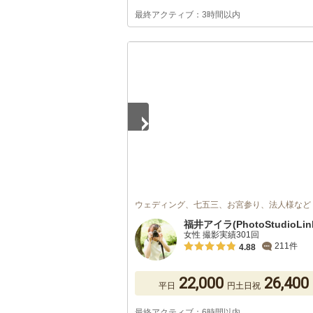
最終アクティブ：3時間以内
1
/
5
ウェディング、七五三、お宮参り、法人様など
福井アイラ(PhotoStudioLin
女性 撮影実績301回
211件
4.88
22,000
26,400
平日
円
土日祝
最終アクティブ：6時間以内