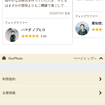
穏やかな雰囲気を作っていただき、子ども
はまさかの普段よりもご機嫌で過ごしてく
れました。
2026/07/25 更新
自宅での様子が残せたので、見返したら涙
フォトグラファー
が出てくるような、幸せな写真になりまし
フォトグラファー
最知啓太
た。
ハマダ ノブヒロ
ハマダさんはお子さんがいらっしゃること
もあって、子どもの扱いが上手で安心でき
5.00
ました。丁寧さとフレンドリーさがちょう
どよい、素敵なカメラマンさんでした。
OurPhoto
ページトップへ
利用規約
企業情報