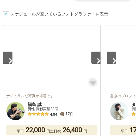
スケジュールが空いているフォトグラファーを表示
1
/
5
1
/
5
ナチュラルな写真が得意です
急ぎのプロフィ
福島 誠
タ
男性 撮影実績28回
男
17件
4.94
22,000
26,400
17
平日
円
土日祝
円
平日