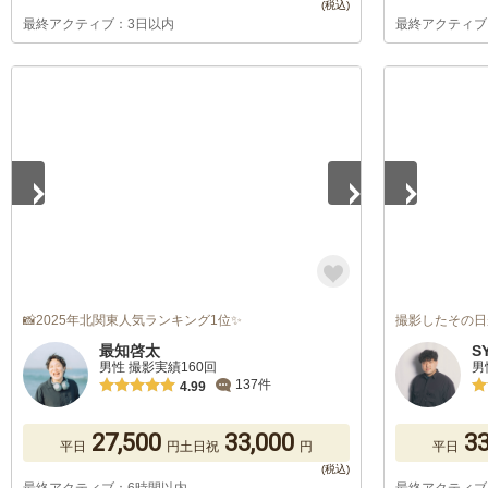
最終アクティブ：3日以内
最終アクティブ
1
/
5
1
/
5
📸2025年北関東人気ランキング1位✨
撮影したその日
最知啓太
S
男性 撮影実績160回
男
137件
4.99
27,500
33,000
33
平日
円
土日祝
円
平日