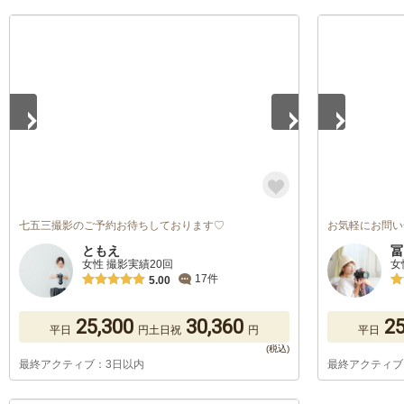
1
/
5
1
/
5
七五三撮影のご予約お待ちしております♡
お気軽にお問い
ともえ
冨
女性 撮影実績20回
女
17件
5.00
25,300
30,360
25
平日
円
土日祝
円
平日
最終アクティブ：3日以内
最終アクティブ