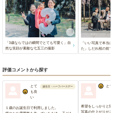
「3歳ならではの瞬間でとても可愛く」自
「いい写真で本当に
然な笑顔が素敵な七五三の撮影
た」しだれ桜の前で
評価コメントから探す
とて
とて
誕生日・ハーフバースデー
も良
い
希望をしっかりと聞
１歳のお誕生日で利用しました。
写真の仕上がりがと