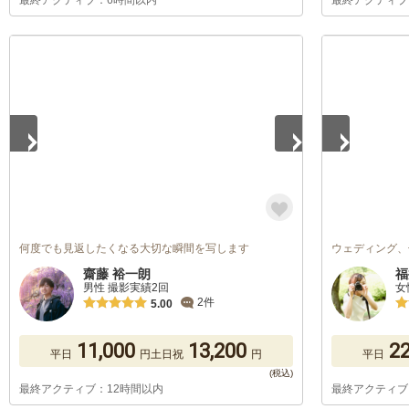
最終アクティブ：6時間以内
最終アクティブ
1
/
5
1
/
5
何度でも見返したくなる大切な瞬間を写します
ウェディング、
齋藤 裕一朗
福
男性 撮影実績2回
女
2件
5.00
11,000
13,200
22
平日
円
土日祝
円
平日
最終アクティブ：12時間以内
最終アクティブ